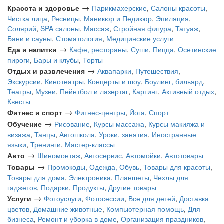
→
Красота и здоровье
Парикмахерские
,
Салоны красоты
,
Чистка лица
,
Ресницы
,
Маникюр и Педикюр
,
Эпиляция
,
Солярий
,
SPA салоны
,
Массаж
,
Стройная фигура
,
Татуаж
,
Бани и сауны
,
Стоматология
,
Медицинские услуги
→
Еда и напитки
Кафе, рестораны
,
Суши
,
Пицца
,
Осетинские
пироги
,
Бары и клубы
,
Торты
→
Отдых и развлечения
Аквапарки
,
Путешествия
,
Экскурсии
,
Кинотеатры
,
Концерты и шоу
,
Боулинг, бильярд
,
Театры
,
Музеи
,
Пейнтбол и лазертаг
,
Картинг
,
Активный отдых
,
Квесты
→
Фитнес и спорт
Фитнес-центры
,
Йога
,
Спорт
→
Обучение
Рисование
,
Курсы массажа
,
Курсы макияжа и
визажа
,
Танцы
,
Автошкола
,
Уроки, занятия
,
Иностранные
языки
,
Тренинги
,
Мастер-классы
→
Авто
Шиномонтаж
,
Автосервис
,
Автомойки
,
Автотовары
→
Товары
Промокоды
,
Одежда, Обувь
,
Товары для красоты
,
Товары для дома
,
Электроника
,
Планшеты
,
Чехлы для
гаджетов
,
Подарки
,
Продукты
,
Другие товары
→
Услуги
Фотоуслуги
,
Фотосессии
,
Все для детей
,
Доставка
цветов
,
Домашние животные
,
Компьютерная помощь
,
Для
бизнеса
,
Ремонт и уборка в доме
,
Организация праздников
,