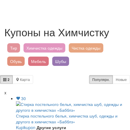
Купоны на Химчистку
Тир
Химчистка одежды
Чистка одежды
Обувь
Мебель
Шубы
Постельное белье
2
Карта
Популярн.
Новые
x
30
Стирка постельного белья, химчистка шуб, одежды и
другого в химчистках «Бабблз»
Kupikupon
Другие услуги