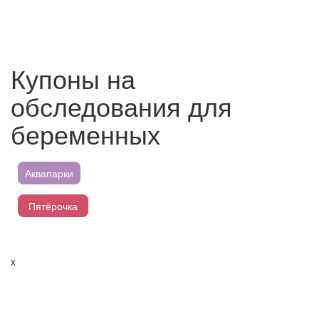
Купоны на
обследования для
беременных
Аквапарки
Пятёрочка
Магнит
x
Перекресток
Лента