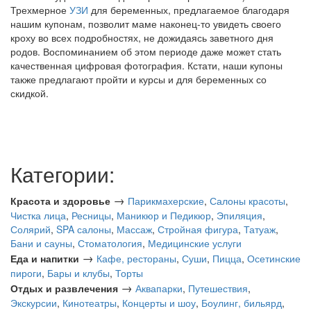
Трехмерное
УЗИ
для беременных, предлагаемое благодаря
нашим купонам, позволит маме наконец-то увидеть своего
кроху во всех подробностях, не дожидаясь заветного дня
родов. Воспоминанием об этом периоде даже может стать
качественная цифровая фотография. Кстати, наши купоны
также предлагают пройти и курсы и для беременных со
скидкой.
Категории:
→
Красота и здоровье
Парикмахерские
,
Салоны красоты
,
Чистка лица
,
Ресницы
,
Маникюр и Педикюр
,
Эпиляция
,
Солярий
,
SPA салоны
,
Массаж
,
Стройная фигура
,
Татуаж
,
Бани и сауны
,
Стоматология
,
Медицинские услуги
→
Еда и напитки
Кафе, рестораны
,
Суши
,
Пицца
,
Осетинские
пироги
,
Бары и клубы
,
Торты
→
Отдых и развлечения
Аквапарки
,
Путешествия
,
Экскурсии
,
Кинотеатры
,
Концерты и шоу
,
Боулинг, бильярд
,