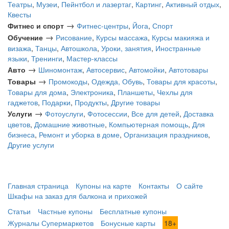
Театры
,
Музеи
,
Пейнтбол и лазертаг
,
Картинг
,
Активный отдых
,
Квесты
→
Фитнес и спорт
Фитнес-центры
,
Йога
,
Спорт
→
Обучение
Рисование
,
Курсы массажа
,
Курсы макияжа и
визажа
,
Танцы
,
Автошкола
,
Уроки, занятия
,
Иностранные
языки
,
Тренинги
,
Мастер-классы
→
Авто
Шиномонтаж
,
Автосервис
,
Автомойки
,
Автотовары
→
Товары
Промокоды
,
Одежда, Обувь
,
Товары для красоты
,
Товары для дома
,
Электроника
,
Планшеты
,
Чехлы для
гаджетов
,
Подарки
,
Продукты
,
Другие товары
→
Услуги
Фотоуслуги
,
Фотосессии
,
Все для детей
,
Доставка
цветов
,
Домашние животные
,
Компьютерная помощь
,
Для
бизнеса
,
Ремонт и уборка в доме
,
Организация праздников
,
Другие услуги
Главная страница
Купоны на карте
Контакты
О сайте
Шкафы на заказ для балкона и прихожей
Статьи
Частные купоны
Бесплатные купоны
Журналы Супермаркетов
Бонусные карты
18+