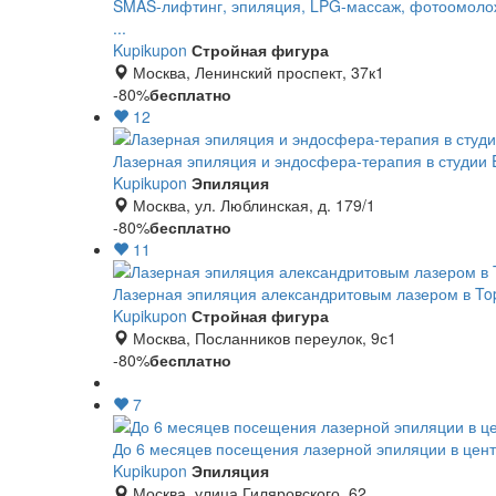
SMAS-лифтинг, эпиляция, LPG-массаж, фотоомолож
...
Kupikupon
Стройная фигура
Москва, Ленинский проспект, 37к1
-80%
бесплатно
12
Лазерная эпиляция и эндосфера-терапия в студии 
Kupikupon
Эпиляция
Москва, ул. Люблинская, д. 179/1
-80%
бесплатно
11
Лазерная эпиляция александритовым лазером в To
Kupikupon
Стройная фигура
Москва, Посланников переулок, 9с1
-80%
бесплатно
7
До 6 месяцев посещения лазерной эпиляции в центр
Kupikupon
Эпиляция
Москва, улица Гиляровского, 62