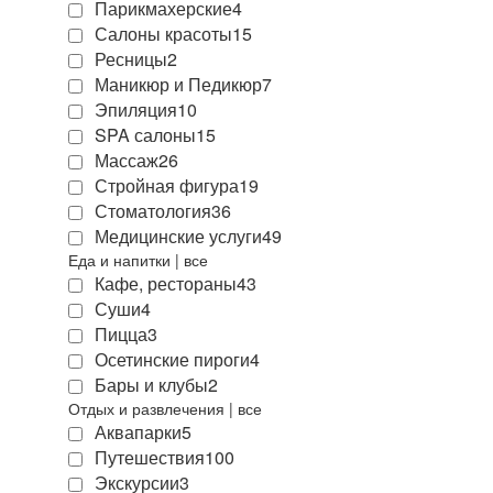
Парикмахерские
4
Салоны красоты
15
Ресницы
2
Маникюр и Педикюр
7
Эпиляция
10
SPA салоны
15
Массаж
26
Стройная фигура
19
Стоматология
36
Медицинские услуги
49
Еда и напитки
|
все
Кафе, рестораны
43
Суши
4
Пицца
3
Осетинские пироги
4
Бары и клубы
2
Отдых и развлечения
|
все
Аквапарки
5
Путешествия
100
Экскурсии
3