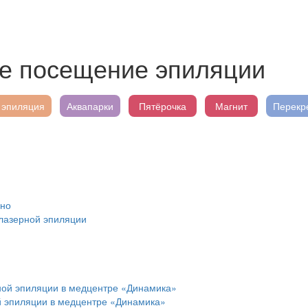
е посещение эпиляции
 эпиляция
Аквапарки
Пятёрочка
Магнит
Перекр
 лазерной эпиляции
й эпиляции в медцентре «Динамика»