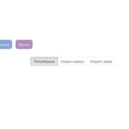
есток
Лента
Популярные
Новые наверх
Рядом с вами