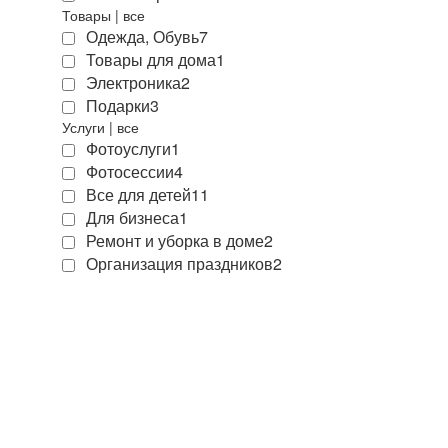
Товары
|
все
Одежда, Обувь
7
Товары для дома
1
Электроника
2
Подарки
3
Услуги
|
все
Фотоуслуги
1
Фотосессии
4
Все для детей
11
Для бизнеса
1
Ремонт и уборка в доме
2
Организация праздников
2