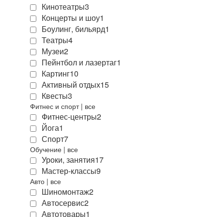
Кинотеатры
3
Концерты и шоу
1
Боулинг, бильярд
1
Театры
4
Музеи
2
Пейнтбол и лазертаг
1
Картинг
10
Активный отдых
15
Квесты
3
Фитнес и спорт
|
все
Фитнес-центры
2
Йога
1
Спорт
7
Обучение
|
все
Уроки, занятия
17
Мастер-классы
9
Авто
|
все
Шиномонтаж
2
Автосервис
2
Автотовары
1