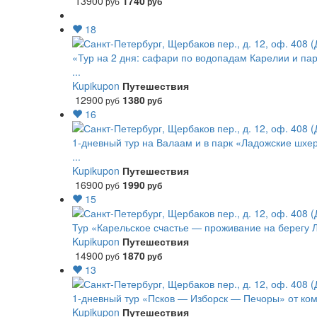
13900
1740
руб
руб
18
«Тур на 2 дня: сафари по водопадам Карелии и пар
...
Kupikupon
Путешествия
12900
1380
руб
руб
16
1-дневный тур на Валаам и в парк «Ладожские шхе
...
Kupikupon
Путешествия
16900
1990
руб
руб
15
Тур «Карельское счастье — проживание на берегу 
Kupikupon
Путешествия
14900
1870
руб
руб
13
1-дневный тур «Псков — Изборск — Печоры» от ком
Kupikupon
Путешествия