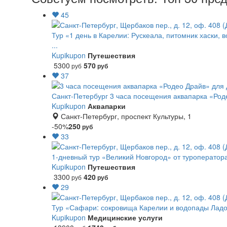
45
Тур «1 день в Карелии: Рускеала, питомник хаски, 
...
Kupikupon
Путешествия
5300
570
руб
руб
37
Санкт-Петербург
3 часа посещения аквапарка «Роде
Kupikupon
Аквапарки
Санкт-Петербург, проспект Культуры, 1
-50%
250
руб
33
1-дневный тур «Великий Новгород» от туроператор
Kupikupon
Путешествия
3300
420
руб
руб
29
Тур «Сафари: сокровища Карелии и водопады Ладо
Kupikupon
Медицинские услуги