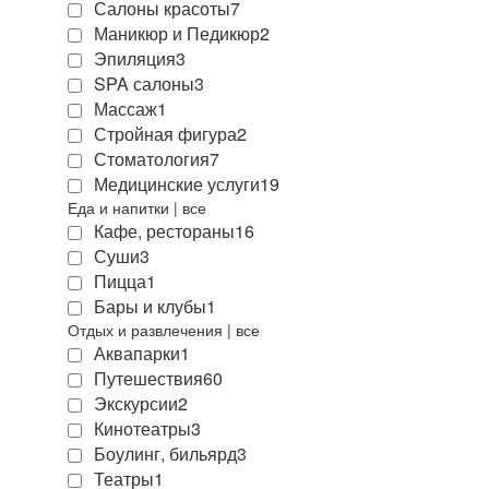
Салоны красоты
7
Маникюр и Педикюр
2
Эпиляция
3
SPA салоны
3
Массаж
1
Стройная фигура
2
Стоматология
7
Медицинские услуги
19
Еда и напитки
|
все
Кафе, рестораны
16
Суши
3
Пицца
1
Бары и клубы
1
Отдых и развлечения
|
все
Аквапарки
1
Путешествия
60
Экскурсии
2
Кинотеатры
3
Боулинг, бильярд
3
Театры
1