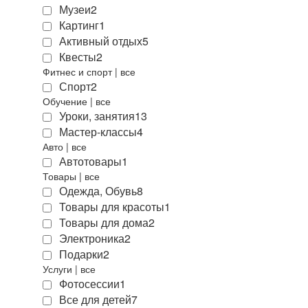
Музеи
2
Картинг
1
Активный отдых
5
Квесты
2
Фитнес и спорт
|
все
Спорт
2
Обучение
|
все
Уроки, занятия
13
Мастер-классы
4
Авто
|
все
Автотовары
1
Товары
|
все
Одежда, Обувь
8
Товары для красоты
1
Товары для дома
2
Электроника
2
Подарки
2
Услуги
|
все
Фотосессии
1
Все для детей
7