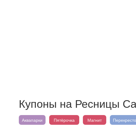
Купоны на Ресницы Са
Аквапарки
Пятёрочка
Магнит
Перекресто