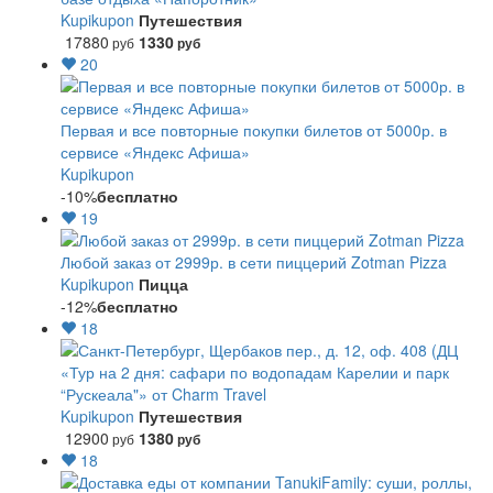
Kupikupon
Путешествия
17880
1330
руб
руб
20
Первая и все повторные покупки билетов от 5000р. в
сервисе «Яндекс Афиша»
Kupikupon
-10%
бесплатно
19
Любой заказ от 2999р. в сети пиццерий Zotman Pizza
Kupikupon
Пицца
-12%
бесплатно
18
«Тур на 2 дня: сафари по водопадам Карелии и парк
“Рускеала"» от Charm Travel
Kupikupon
Путешествия
12900
1380
руб
руб
18