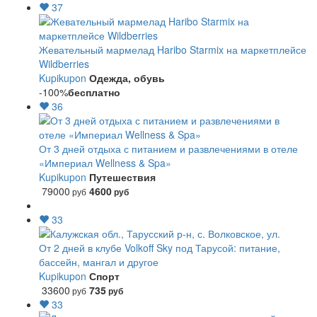
37
Жевательный мармелад Haribo Starmix на маркетплейсе
Wildberries
Kupikupon
Одежда, обувь
-100%
бесплатно
36
От 3 дней отдыха с питанием и развлечениями в отеле
«Империал Wellness & Spa»
Kupikupon
Путешествия
79000
4600
руб
руб
33
От 2 дней в клубе Volkoff Sky под Тарусой: питание,
бассейн, мангал и другое
Kupikupon
Спорт
33600
735
руб
руб
33