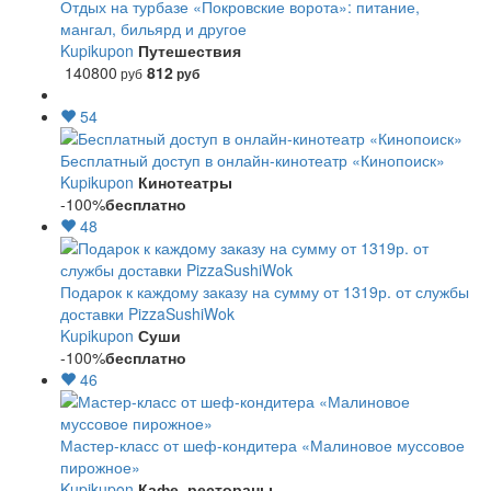
Отдых на турбазе «Покровские ворота»: питание,
мангал, бильярд и другое
Kupikupon
Путешествия
140800
812
руб
руб
54
Бесплатный доступ в онлайн-кинотеатр «Кинопоиск»
Kupikupon
Кинотеатры
-100%
бесплатно
48
Подарок к каждому заказу на сумму от 1319р. от службы
доставки PizzaSushiWok
Kupikupon
Суши
-100%
бесплатно
46
Мастер-класс от шеф-кондитера «Малиновое муссовое
пирожное»
Kupikupon
Кафе, рестораны