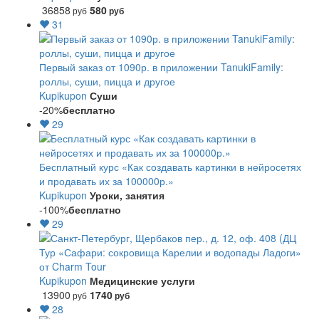
36858
580
руб
руб
31
Первый заказ от 1090р. в приложении TanukiFamily:
роллы, суши, пицца и другое
Kupikupon
Суши
-20%
бесплатно
29
Бесплатный курс «Как создавать картинки в нейросетях
и продавать их за 100000р.»
Kupikupon
Уроки, занятия
-100%
бесплатно
29
Тур «Сафари: сокровища Карелии и водопады Ладоги»
от Charm Tour
Kupikupon
Медицинские услуги
13900
1740
руб
руб
28