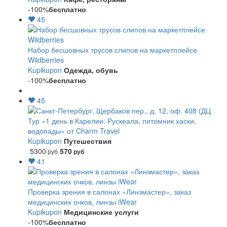
-100%
бесплатно
45
Набор бесшовных трусов слипов на маркетплейсе
Wildberries
Kupikupon
Одежда, обувь
-100%
бесплатно
45
Тур «1 день в Карелии: Рускеала, питомник хаски,
водопады» от Charm Travel
Kupikupon
Путешествия
5300
570
руб
руб
41
Проверка зрения в салонах «Линзмастер», заказ
медицинских очков, линзы iWear
Kupikupon
Медицинские услуги
-100%
бесплатно