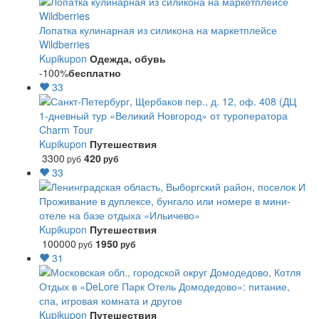
Лопатка кулинарная из силикона на маркетплейсе
Wildberries
Kupikupon
Одежда, обувь
-100%
бесплатно
33
1-дневный тур «Великий Новгород» от туроператора
Charm Tour
Kupikupon
Путешествия
3300
420
руб
руб
33
Проживание в дуплексе, бунгало или номере в мини-
отеле на базе отдыха «Ильичево»
Kupikupon
Путешествия
100000
1950
руб
руб
31
Отдых в «DeLore Парк Отель Домодедово»: питание,
спа, игровая комната и другое
Kupikupon
Путешествия