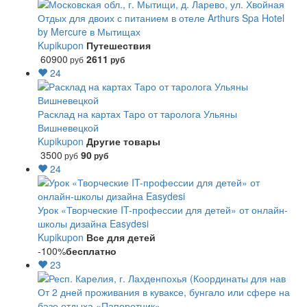
Отдых для двоих с питанием в отеле Arthurs Spa Hotel
by Mercure в Мытищах
Kupikupon
Путешествия
60900
2611
руб
руб
24
Расклад на картах Таро от таролога Ульяны
Вишневецкой
Kupikupon
Другие товары
3500
90
руб
руб
24
Урок «Творческие IT-профессии для детей» от онлайн-
школы дизайна Easydesi
Kupikupon
Все для детей
-100%
бесплатно
23
От 2 дней проживания в куваксе, бунгало или сфере на
базе отдыха «Папоротник»