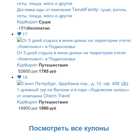
Доставка еды от компании TanukiFamily: суши, роллы,
сеты, пицца, мясо и другое
Kupikupon
Суши
-15%
бесплатно
17
От 3 дней отдыха в мини-домах на территории отеля
«Компонент» в Подмосковье
Kupikupon
Путешествия
52600
1785
руб
руб
16
1-дневный тур на Валаам и в парк «Ладожские шхеры»
от компании Charm Travel
Kupikupon
Путешествия
16900
1990
руб
руб
Посмотреть все купоны