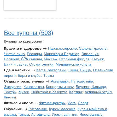
Все купоны (503)
Купоны по категориям:
→
Красота и здоровье
Парикмахерские
,
Салоны красоты
,
Чистка лица
,
Ресницы
,
Маникюр и Педикюр
,
Эпиляция
,
Солярий
,
SPA салоны
,
Массаж
,
Стройная фигура
,
Татуаж
,
Бани и сауны
,
Стоматология
,
Медицинские услуги
→
Еда и напитки
Кафе, рестораны
,
Суши
,
Пицца
,
Осетинские
пироги
,
Бары и клубы
,
Торты
→
Отдых и развлечения
Аквапарки
,
Путешествия
,
Экскурсии
,
Кинотеатры
,
Концерты и шоу
,
Боулинг, бильярд
,
Театры
,
Музеи
,
Пейнтбол и лазертаг
,
Картинг
,
Активный отдых
,
Квесты
→
Фитнес и спорт
Фитнес-центры
,
Йога
,
Спорт
→
Обучение
Рисование
,
Курсы массажа
,
Курсы макияжа и
визажа
,
Танцы
,
Автошкола
,
Уроки, занятия
,
Иностранные