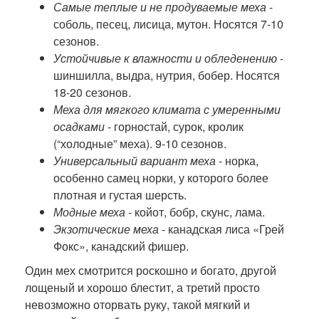
Самые теплые и не продуваемые меха
-
соболь, песец, лисица, мутон. Носятся 7-10
сезонов.
Устойчивые к влажности и обледенению
-
шиншилла, выдра, нутрия, бобер. Носятся
18-20 сезонов.
Меха для мягкого климата с умеренными
осадками
- горностай, сурок, кролик
(“холодные” меха). 9-10 сезонов.
Универсальный вариант меха
- норка,
особенно самец норки, у которого более
плотная и густая шерсть.
Модные меха
- койот, бобр, скунс, лама.
Экзотические меха
- канадская лиса «Грей
Фокс», канадский фишер.
Один мех смотрится роскошно и богато, другой
лощеный и хорошо блестит, а третий просто
невозможно оторвать руку, такой мягкий и