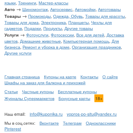
языки
,
Тренинги
,
Мастер-классы
→
Авто
Шиномонтаж
,
Автосервис
,
Автомойки
,
Автотовары
→
Товары
Промокоды
,
Одежда, Обувь
,
Товары для красоты
,
Товары для дома
,
Электроника
,
Планшеты
,
Чехлы для
гаджетов
,
Подарки
,
Продукты
,
Другие товары
→
Услуги
Фотоуслуги
,
Фотосессии
,
Все для детей
,
Доставка
цветов
,
Домашние животные
,
Компьютерная помощь
,
Для
бизнеса
,
Ремонт и уборка в доме
,
Организация праздников
,
Другие услуги
Главная страница
Купоны на карте
Контакты
О сайте
Шкафы на заказ для балкона и прихожей
Статьи
Частные купоны
Бесплатные купоны
Журналы Супермаркетов
Бонусные карты
18+
Наш email:
info@kuponika.ru
vopros-po-situ@yandex.ru
Мы в соц.сетях:
Вконтакте
Телеграм
Одноклассники
Pinterest