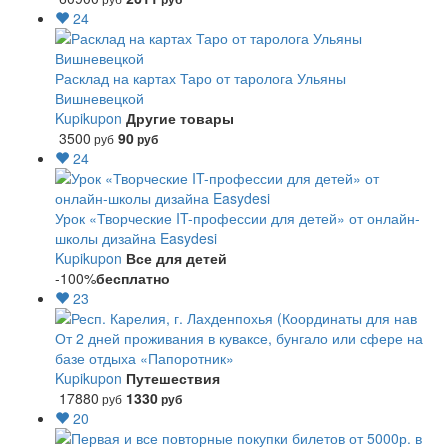
24
Расклад на картах Таро от таролога Ульяны
Вишневецкой
Kupikupon
Другие товары
3500
90
руб
руб
24
Урок «Творческие IT-профессии для детей» от онлайн-
школы дизайна Easydesi
Kupikupon
Все для детей
-100%
бесплатно
23
От 2 дней проживания в куваксе, бунгало или сфере на
базе отдыха «Папоротник»
Kupikupon
Путешествия
17880
1330
руб
руб
20