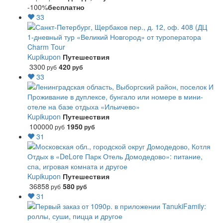
-100%
бесплатно
33
1-дневный тур «Великий Новгород» от туроператора
Charm Tour
Kupikupon
Путешествия
3300
420
руб
руб
33
Проживание в дуплексе, бунгало или номере в мини-
отеле на базе отдыха «Ильичево»
Kupikupon
Путешествия
100000
1950
руб
руб
31
Отдых в «DeLore Парк Отель Домодедово»: питание,
спа, игровая комната и другое
Kupikupon
Путешествия
36858
580
руб
руб
31