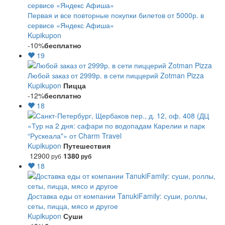
Первая и все повторные покупки билетов от 5000р. в
сервисе «Яндекс Афиша»
Kupikupon
-10%
бесплатно
19
Любой заказ от 2999р. в сети пиццерий Zotman Pizza
Kupikupon
Пицца
-12%
бесплатно
18
«Тур на 2 дня: сафари по водопадам Карелии и парк
“Рускеала"» от Charm Travel
Kupikupon
Путешествия
12900
1380
руб
руб
18
Доставка еды от компании TanukiFamily: суши, роллы,
сеты, пицца, мясо и другое
Kupikupon
Суши