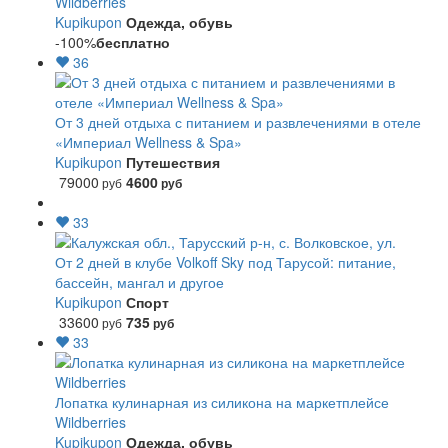
Wildberries
Kupikupon
Одежда, обувь
-100%
бесплатно
36
От 3 дней отдыха с питанием и развлечениями в отеле
«Империал Wellness & Spa»
Kupikupon
Путешествия
79000
4600
руб
руб
33
От 2 дней в клубе Volkoff Sky под Тарусой: питание,
бассейн, мангал и другое
Kupikupon
Спорт
33600
735
руб
руб
33
Лопатка кулинарная из силикона на маркетплейсе
Wildberries
Kupikupon
Одежда, обувь