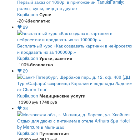
Первый заказ от 1090р. в приложении TanukiFamily:
роллы, суши, пицца и другое
Kupikupon
Суши
-20%
бесплатно
29
Бесплатный курс «Как создавать картинки в нейросетях
и продавать их за 100000р.»
Kupikupon
Уроки, занятия
-100%
бесплатно
29
Тур «Сафари: сокровища Карелии и водопады Ладоги»
от Charm Tour
Kupikupon
Медицинские услуги
13900
1740
руб
руб
28
Отдых для двоих с питанием в отеле Arthurs Spa Hotel
by Mercure в Мытищах
Kupikupon
Путешествия
60900
2611
руб
руб