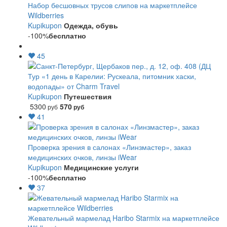
Набор бесшовных трусов слипов на маркетплейсе
Wildberries
Kupikupon
Одежда, обувь
-100%
бесплатно
45
Тур «1 день в Карелии: Рускеала, питомник хаски,
водопады» от Charm Travel
Kupikupon
Путешествия
5300
570
руб
руб
41
Проверка зрения в салонах «Линзмастер», заказ
медицинских очков, линзы iWear
Kupikupon
Медицинские услуги
-100%
бесплатно
37
Жевательный мармелад Haribo Starmix на маркетплейсе