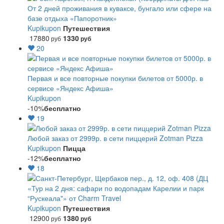
От 2 дней проживания в куваксе, бунгало или сфере на
базе отдыха «Папоротник»
Kupikupon
Путешествия
17880
1330
руб
руб
20
Первая и все повторные покупки билетов от 5000р. в
сервисе «Яндекс Афиша»
Kupikupon
-10%
бесплатно
19
Любой заказ от 2999р. в сети пиццерий Zotman Pizza
Kupikupon
Пицца
-12%
бесплатно
18
«Тур на 2 дня: сафари по водопадам Карелии и парк
“Рускеала"» от Charm Travel
Kupikupon
Путешествия
12900
1380
руб
руб