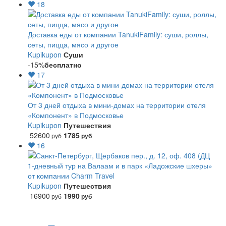
18
Доставка еды от компании TanukiFamily: суши, роллы,
сеты, пицца, мясо и другое
Kupikupon
Суши
-15%
бесплатно
17
От 3 дней отдыха в мини-домах на территории отеля
«Компонент» в Подмосковье
Kupikupon
Путешествия
52600
1785
руб
руб
16
1-дневный тур на Валаам и в парк «Ладожские шхеры»
от компании Charm Travel
Kupikupon
Путешествия
16900
1990
руб
руб