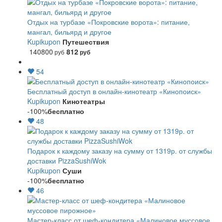
Отдых на турбазе «Покровские ворота»: питание,
мангал, бильярд и другое
Kupikupon
Путешествия
140800
812
руб
руб
54
Бесплатный доступ в онлайн-кинотеатр «Кинопоиск»
Kupikupon
Кинотеатры
-100%
бесплатно
48
Подарок к каждому заказу на сумму от 1319р. от службы
доставки PizzaSushiWok
Kupikupon
Суши
-100%
бесплатно
46
Мастер-класс от шеф-кондитера «Малиновое муссовое