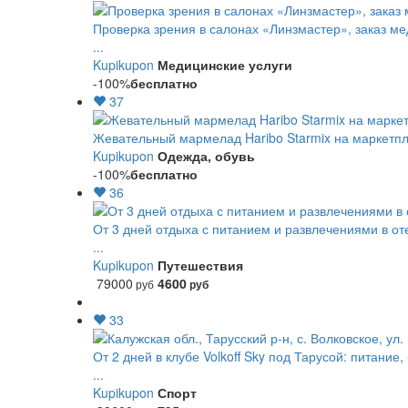
Проверка зрения в салонах «Линзмастер», заказ ме
...
Kupikupon
Медицинские услуги
-100%
бесплатно
37
Жевательный мармелад Haribo Starmix на маркетпле
Kupikupon
Одежда, обувь
-100%
бесплатно
36
От 3 дней отдыха с питанием и развлечениями в о
...
Kupikupon
Путешествия
79000
4600
руб
руб
33
От 2 дней в клубе Volkoff Sky под Тарусой: питание,
...
Kupikupon
Спорт