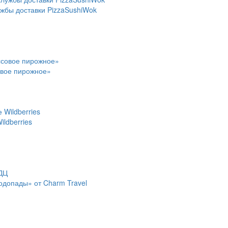
ужбы доставки PizzaSushiWok
овое пирожное»
ldberries
водопады» от Charm Travel