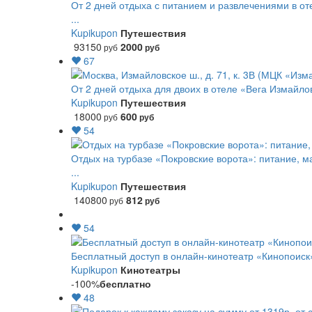
От 2 дней отдыха с питанием и развлечениями в от
...
Kupikupon
Путешествия
93150
2000
руб
руб
67
От 2 дней отдыха для двоих в отеле «Вега Измайло
Kupikupon
Путешествия
18000
600
руб
руб
54
Отдых на турбазе «Покровские ворота»: питание, м
...
Kupikupon
Путешествия
140800
812
руб
руб
54
Бесплатный доступ в онлайн-кинотеатр «Кинопоиск
Kupikupon
Кинотеатры
-100%
бесплатно
48