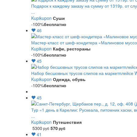
Подарок к каждому заказу на сумму от 1319р. от сл
...
Kupikupon
Суши
-100%
бесплатно
46
Мастер-класс от шеф-кондитера «Малиновое мусс
Kupikupon
Кафе, рестораны
-100%
бесплатно
45
Набор бесшовных трусов слипов на маркетплейсе Wi
Kupikupon
Одежда, обувь
-100%
бесплатно
45
Тур «1 день в Карелии: Рускеала, питомник хаски, 
...
Kupikupon
Путешествия
5300
570
руб
руб
41