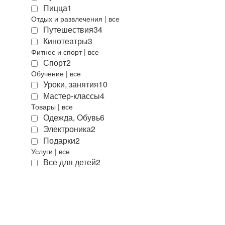
Пицца
1
Отдых и развлечения
|
все
Путешествия
34
Кинотеатры
3
Фитнес и спорт
|
все
Спорт
2
Обучение
|
все
Уроки, занятия
10
Мастер-классы
4
Товары
|
все
Одежда, Обувь
6
Электроника
2
Подарки
2
Услуги
|
все
Все для детей
2