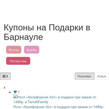
Купоны на Подарки в
Барнауле
Роллы
Крабы
Пятёрочка
Магнит
2
Популярн.
Новые
Перекресток
x
7
Лента
Ролл «Калифорния Хот» в подарок при заказе от 1490р.