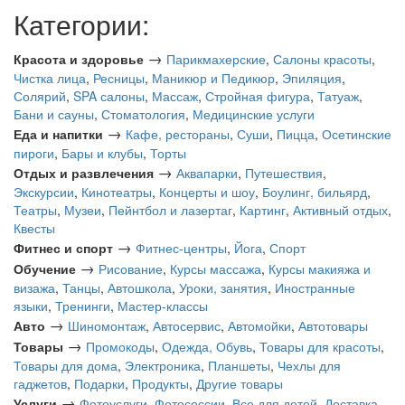
Категории:
→
Красота и здоровье
Парикмахерские
,
Салоны красоты
,
Чистка лица
,
Ресницы
,
Маникюр и Педикюр
,
Эпиляция
,
Солярий
,
SPA салоны
,
Массаж
,
Стройная фигура
,
Татуаж
,
Бани и сауны
,
Стоматология
,
Медицинские услуги
→
Еда и напитки
Кафе, рестораны
,
Суши
,
Пицца
,
Осетинские
пироги
,
Бары и клубы
,
Торты
→
Отдых и развлечения
Аквапарки
,
Путешествия
,
Экскурсии
,
Кинотеатры
,
Концерты и шоу
,
Боулинг, бильярд
,
Театры
,
Музеи
,
Пейнтбол и лазертаг
,
Картинг
,
Активный отдых
,
Квесты
→
Фитнес и спорт
Фитнес-центры
,
Йога
,
Спорт
→
Обучение
Рисование
,
Курсы массажа
,
Курсы макияжа и
визажа
,
Танцы
,
Автошкола
,
Уроки, занятия
,
Иностранные
языки
,
Тренинги
,
Мастер-классы
→
Авто
Шиномонтаж
,
Автосервис
,
Автомойки
,
Автотовары
→
Товары
Промокоды
,
Одежда, Обувь
,
Товары для красоты
,
Товары для дома
,
Электроника
,
Планшеты
,
Чехлы для
гаджетов
,
Подарки
,
Продукты
,
Другие товары
→
Услуги
Фотоуслуги
,
Фотосессии
,
Все для детей
,
Доставка