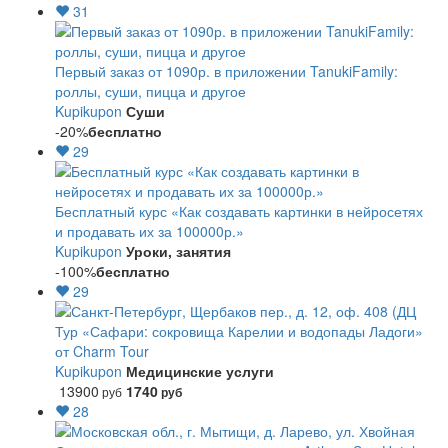
31
Первый заказ от 1090р. в приложении TanukiFamily:
роллы, суши, пицца и другое
Kupikupon
Суши
-20%
бесплатно
29
Бесплатный курс «Как создавать картинки в нейросетях
и продавать их за 100000р.»
Kupikupon
Уроки, занятия
-100%
бесплатно
29
Тур «Сафари: сокровища Карелии и водопады Ладоги»
от Charm Tour
Kupikupon
Медицинские услуги
13900
1740
руб
руб
28