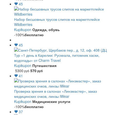
45
Набор бесшовных трусов слипов на маркетплейсе
Wildberries
Kupikupon
Одежда, обувь
-100%
бесплатно
45
Тур «1 день в Карелии: Рускеала, питомник хаски,
водопады» от Charm Travel
Kupikupon
Путешествия
5300
570
руб
руб
41
Проверка зрения в салонах «Линзмастер», заказ
медицинских очков, линзы iWear
Kupikupon
Медицинские услуги
-100%
бесплатно
37