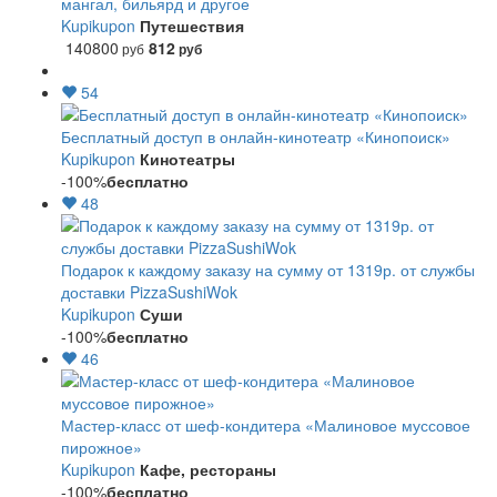
мангал, бильярд и другое
Kupikupon
Путешествия
140800
812
руб
руб
54
Бесплатный доступ в онлайн-кинотеатр «Кинопоиск»
Kupikupon
Кинотеатры
-100%
бесплатно
48
Подарок к каждому заказу на сумму от 1319р. от службы
доставки PizzaSushiWok
Kupikupon
Суши
-100%
бесплатно
46
Мастер-класс от шеф-кондитера «Малиновое муссовое
пирожное»
Kupikupon
Кафе, рестораны
-100%
бесплатно