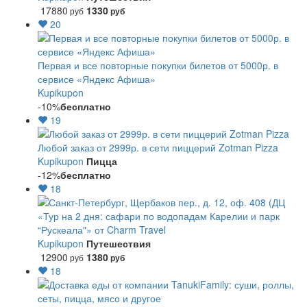
17880
1330
руб
руб
20
Первая и все повторные покупки билетов от 5000р. в
сервисе «Яндекс Афиша»
Kupikupon
-10%
бесплатно
19
Любой заказ от 2999р. в сети пиццерий Zotman Pizza
Kupikupon
Пицца
-12%
бесплатно
18
«Тур на 2 дня: сафари по водопадам Карелии и парк
“Рускеала"» от Charm Travel
Kupikupon
Путешествия
12900
1380
руб
руб
18