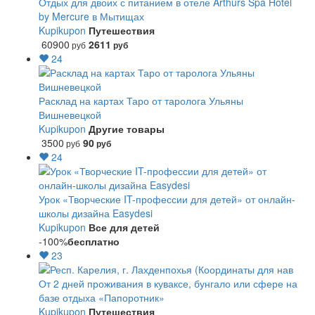
Отдых для двоих с питанием в отеле Arthurs Spa Hotel
by Mercure в Мытищах
Kupikupon
Путешествия
60900
2611
руб
руб
24
Расклад на картах Таро от таролога Ульяны
Вишневецкой
Kupikupon
Другие товары
3500
90
руб
руб
24
Урок «Творческие IT-профессии для детей» от онлайн-
школы дизайна Easydesi
Kupikupon
Все для детей
-100%
бесплатно
23
От 2 дней проживания в куваксе, бунгало или сфере на
базе отдыха «Папоротник»
Kupikupon
Путешествия