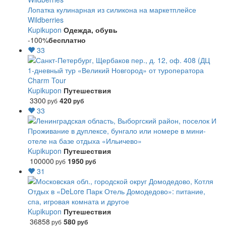
Лопатка кулинарная из силикона на маркетплейсе
Wildberries
Kupikupon
Одежда, обувь
-100%
бесплатно
33
1-дневный тур «Великий Новгород» от туроператора
Charm Tour
Kupikupon
Путешествия
3300
420
руб
руб
33
Проживание в дуплексе, бунгало или номере в мини-
отеле на базе отдыха «Ильичево»
Kupikupon
Путешествия
100000
1950
руб
руб
31
Отдых в «DeLore Парк Отель Домодедово»: питание,
спа, игровая комната и другое
Kupikupon
Путешествия
36858
580
руб
руб