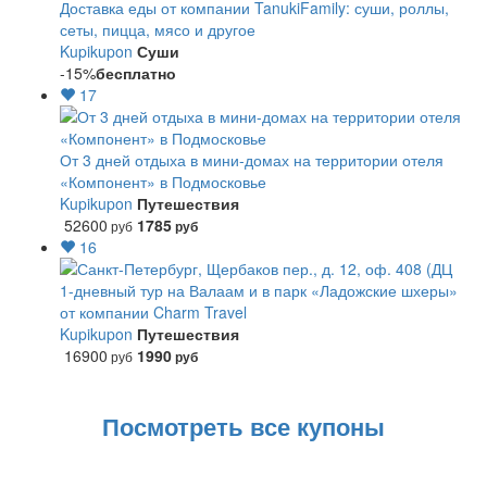
Доставка еды от компании TanukiFamily: суши, роллы,
сеты, пицца, мясо и другое
Kupikupon
Суши
-15%
бесплатно
17
От 3 дней отдыха в мини-домах на территории отеля
«Компонент» в Подмосковье
Kupikupon
Путешествия
52600
1785
руб
руб
16
1-дневный тур на Валаам и в парк «Ладожские шхеры»
от компании Charm Travel
Kupikupon
Путешествия
16900
1990
руб
руб
Посмотреть все купоны