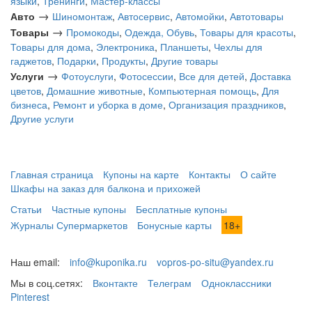
языки
,
Тренинги
,
Мастер-классы
→
Авто
Шиномонтаж
,
Автосервис
,
Автомойки
,
Автотовары
→
Товары
Промокоды
,
Одежда, Обувь
,
Товары для красоты
,
Товары для дома
,
Электроника
,
Планшеты
,
Чехлы для
гаджетов
,
Подарки
,
Продукты
,
Другие товары
→
Услуги
Фотоуслуги
,
Фотосессии
,
Все для детей
,
Доставка
цветов
,
Домашние животные
,
Компьютерная помощь
,
Для
бизнеса
,
Ремонт и уборка в доме
,
Организация праздников
,
Другие услуги
Главная страница
Купоны на карте
Контакты
О сайте
Шкафы на заказ для балкона и прихожей
Статьи
Частные купоны
Бесплатные купоны
Журналы Супермаркетов
Бонусные карты
18+
Наш email:
info@kuponika.ru
vopros-po-situ@yandex.ru
Мы в соц.сетях:
Вконтакте
Телеграм
Одноклассники
Pinterest