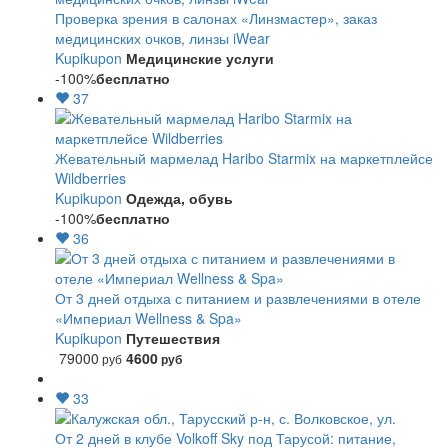
Проверка зрения в салонах «Линзмастер», заказ
медицинских очков, линзы iWear
Kupikupon
Медицинские услуги
-100%
бесплатно
37
Жевательный мармелад Haribo Starmix на маркетплейсе
Wildberries
Kupikupon
Одежда, обувь
-100%
бесплатно
36
От 3 дней отдыха с питанием и развлечениями в отеле
«Империал Wellness & Spa»
Kupikupon
Путешествия
79000
4600
руб
руб
33
От 2 дней в клубе Volkoff Sky под Тарусой: питание,