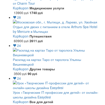
от Charm Tour
Kupikupon
Медицинские услуги
13900
1740
руб
руб
28
Отдых для двоих с питанием в отеле Arthurs Spa Hotel
by Mercure в Мытищах
Kupikupon
Путешествия
60900
2611
руб
руб
24
Расклад на картах Таро от таролога Ульяны
Вишневецкой
Kupikupon
Другие товары
3500
90
руб
руб
24
Урок «Творческие IT-профессии для детей» от онлайн-
школы дизайна Easydesi
Kupikupon
Все для детей