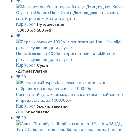
31
Отдых в «DeLore Парк Отель Домодедово»: питание,
спа, игровая комната и другое
Kupikupon
Путешествия
36858
580
руб
руб
31
Первый заказ от 1090р. в приложении TanukiFamily:
роллы, суши, пицца и другое
Kupikupon
Суши
-20%
бесплатно
29
Бесплатный курс «Как создавать картинки в нейросетях
и продавать их за 100000р.»
Kupikupon
Уроки, занятия
-100%
бесплатно
29
Тур «Сафари: сокровища Карелии и водопады Ладоги»