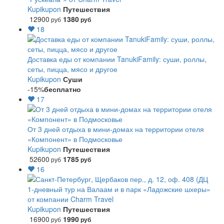
Kupikupon
Путешествия
12900
1380
руб
руб
18
Доставка еды от компании TanukiFamily: суши, роллы,
сеты, пицца, мясо и другое
Kupikupon
Суши
-15%
бесплатно
17
От 3 дней отдыха в мини-домах на территории отеля
«Компонент» в Подмосковье
Kupikupon
Путешествия
52600
1785
руб
руб
16
1-дневный тур на Валаам и в парк «Ладожские шхеры»
от компании Charm Travel
Kupikupon
Путешествия
16900
1990
руб
руб