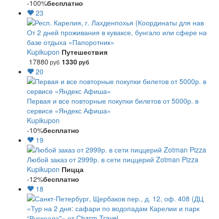
-100%
бесплатно
23
От 2 дней проживания в куваксе, бунгало или сфере на
базе отдыха «Папоротник»
Kupikupon
Путешествия
17880
1330
руб
руб
20
Первая и все повторные покупки билетов от 5000р. в
сервисе «Яндекс Афиша»
Kupikupon
-10%
бесплатно
19
Любой заказ от 2999р. в сети пиццерий Zotman Pizza
Kupikupon
Пицца
-12%
бесплатно
18
«Тур на 2 дня: сафари по водопадам Карелии и парк
“Рускеала"» от Charm Travel