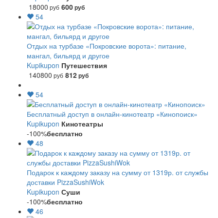
18000
600
руб
руб
54
Отдых на турбазе «Покровские ворота»: питание,
мангал, бильярд и другое
Kupikupon
Путешествия
140800
812
руб
руб
54
Бесплатный доступ в онлайн-кинотеатр «Кинопоиск»
Kupikupon
Кинотеатры
-100%
бесплатно
48
Подарок к каждому заказу на сумму от 1319р. от службы
доставки PizzaSushiWok
Kupikupon
Суши
-100%
бесплатно
46