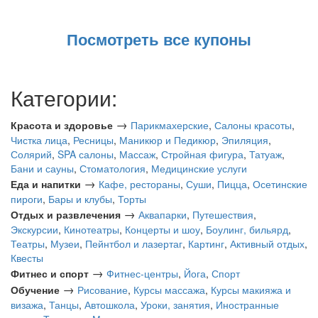
Посмотреть все купоны
Категории:
→
Красота и здоровье
Парикмахерские
,
Салоны красоты
,
Чистка лица
,
Ресницы
,
Маникюр и Педикюр
,
Эпиляция
,
Солярий
,
SPA салоны
,
Массаж
,
Стройная фигура
,
Татуаж
,
Бани и сауны
,
Стоматология
,
Медицинские услуги
→
Еда и напитки
Кафе, рестораны
,
Суши
,
Пицца
,
Осетинские
пироги
,
Бары и клубы
,
Торты
→
Отдых и развлечения
Аквапарки
,
Путешествия
,
Экскурсии
,
Кинотеатры
,
Концерты и шоу
,
Боулинг, бильярд
,
Театры
,
Музеи
,
Пейнтбол и лазертаг
,
Картинг
,
Активный отдых
,
Квесты
→
Фитнес и спорт
Фитнес-центры
,
Йога
,
Спорт
→
Обучение
Рисование
,
Курсы массажа
,
Курсы макияжа и
визажа
,
Танцы
,
Автошкола
,
Уроки, занятия
,
Иностранные