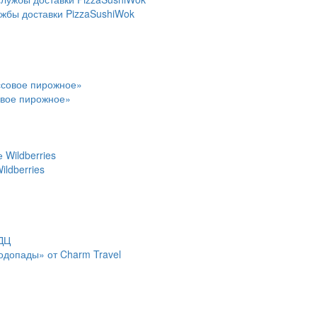
ужбы доставки PizzaSushiWok
овое пирожное»
ldberries
водопады» от Charm Travel