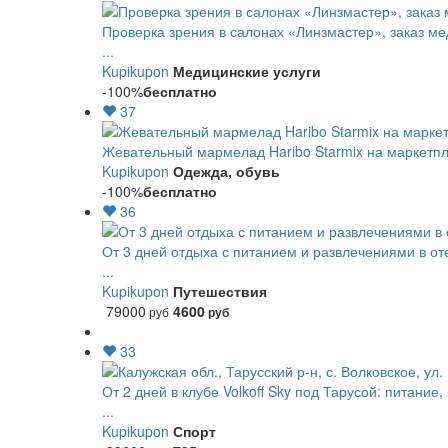
Проверка зрения в салонах «Линзмастер», заказ ме
...
Kupikupon
Медицинские услуги
-100%
бесплатно
37
Жевательный мармелад Haribo Starmix на маркетпле
Kupikupon
Одежда, обувь
-100%
бесплатно
36
От 3 дней отдыха с питанием и развлечениями в о
...
Kupikupon
Путешествия
79000
4600
руб
руб
33
От 2 дней в клубе Volkoff Sky под Тарусой: питание,
...
Kupikupon
Спорт