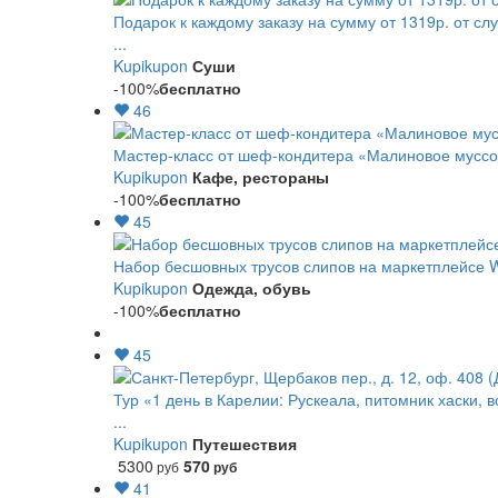
Подарок к каждому заказу на сумму от 1319р. от сл
...
Kupikupon
Суши
-100%
бесплатно
46
Мастер-класс от шеф-кондитера «Малиновое мусс
Kupikupon
Кафе, рестораны
-100%
бесплатно
45
Набор бесшовных трусов слипов на маркетплейсе Wi
Kupikupon
Одежда, обувь
-100%
бесплатно
45
Тур «1 день в Карелии: Рускеала, питомник хаски, 
...
Kupikupon
Путешествия
5300
570
руб
руб
41