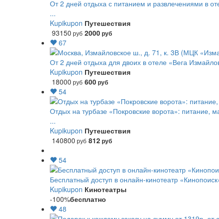
От 2 дней отдыха с питанием и развлечениями в от
...
Kupikupon
Путешествия
93150
2000
руб
руб
67
От 2 дней отдыха для двоих в отеле «Вега Измайло
Kupikupon
Путешествия
18000
600
руб
руб
54
Отдых на турбазе «Покровские ворота»: питание, м
...
Kupikupon
Путешествия
140800
812
руб
руб
54
Бесплатный доступ в онлайн-кинотеатр «Кинопоиск
Kupikupon
Кинотеатры
-100%
бесплатно
48