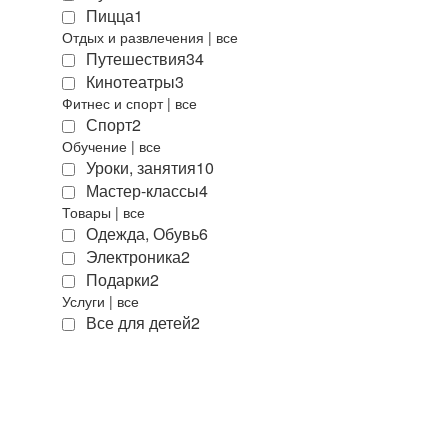
Пицца
1
Отдых и развлечения
|
все
Путешествия
34
Кинотеатры
3
Фитнес и спорт
|
все
Спорт
2
Обучение
|
все
Уроки, занятия
10
Мастер-классы
4
Товары
|
все
Одежда, Обувь
6
Электроника
2
Подарки
2
Услуги
|
все
Все для детей
2