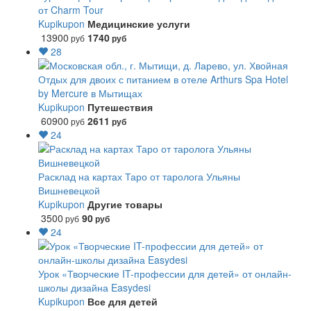
от Charm Tour
Kupikupon
Медицинские услуги
13900
1740
руб
руб
28
Отдых для двоих с питанием в отеле Arthurs Spa Hotel
by Mercure в Мытищах
Kupikupon
Путешествия
60900
2611
руб
руб
24
Расклад на картах Таро от таролога Ульяны
Вишневецкой
Kupikupon
Другие товары
3500
90
руб
руб
24
Урок «Творческие IT-профессии для детей» от онлайн-
школы дизайна Easydesi
Kupikupon
Все для детей