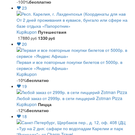
-100%
бесплатно
23
От 2 дней проживания в куваксе, бунгало или сфере на
базе отдыха «Папоротник»
Kupikupon
Путешествия
17880
1330
руб
руб
20
Первая и все повторные покупки билетов от 5000р. в
сервисе «Яндекс Афиша»
Kupikupon
-10%
бесплатно
19
Любой заказ от 2999р. в сети пиццерий Zotman Pizza
Kupikupon
Пицца
-12%
бесплатно
18
«Тур на 2 дня: сафари по водопадам Карелии и парк
“Рускеала"» от Charm Travel