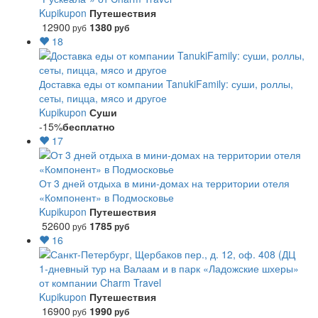
Kupikupon
Путешествия
12900
1380
руб
руб
18
Доставка еды от компании TanukiFamily: суши, роллы,
сеты, пицца, мясо и другое
Kupikupon
Суши
-15%
бесплатно
17
От 3 дней отдыха в мини-домах на территории отеля
«Компонент» в Подмосковье
Kupikupon
Путешествия
52600
1785
руб
руб
16
1-дневный тур на Валаам и в парк «Ладожские шхеры»
от компании Charm Travel
Kupikupon
Путешествия
16900
1990
руб
руб