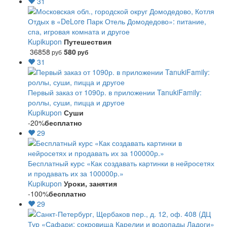
31
Отдых в «DeLore Парк Отель Домодедово»: питание,
спа, игровая комната и другое
Kupikupon
Путешествия
36858
580
руб
руб
31
Первый заказ от 1090р. в приложении TanukiFamily:
роллы, суши, пицца и другое
Kupikupon
Суши
-20%
бесплатно
29
Бесплатный курс «Как создавать картинки в нейросетях
и продавать их за 100000р.»
Kupikupon
Уроки, занятия
-100%
бесплатно
29
Тур «Сафари: сокровища Карелии и водопады Ладоги»