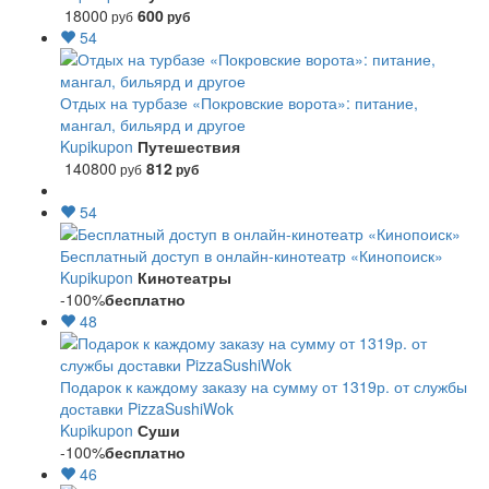
18000
600
руб
руб
54
Отдых на турбазе «Покровские ворота»: питание,
мангал, бильярд и другое
Kupikupon
Путешествия
140800
812
руб
руб
54
Бесплатный доступ в онлайн-кинотеатр «Кинопоиск»
Kupikupon
Кинотеатры
-100%
бесплатно
48
Подарок к каждому заказу на сумму от 1319р. от службы
доставки PizzaSushiWok
Kupikupon
Суши
-100%
бесплатно
46