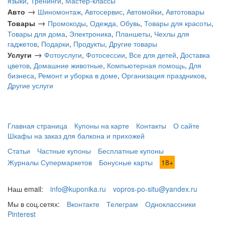
языки
,
Тренинги
,
Мастер-классы
→
Авто
Шиномонтаж
,
Автосервис
,
Автомойки
,
Автотовары
→
Товары
Промокоды
,
Одежда, Обувь
,
Товары для красоты
,
Товары для дома
,
Электроника
,
Планшеты
,
Чехлы для
гаджетов
,
Подарки
,
Продукты
,
Другие товары
→
Услуги
Фотоуслуги
,
Фотосессии
,
Все для детей
,
Доставка
цветов
,
Домашние животные
,
Компьютерная помощь
,
Для
бизнеса
,
Ремонт и уборка в доме
,
Организация праздников
,
Другие услуги
Главная страница
Купоны на карте
Контакты
О сайте
Шкафы на заказ для балкона и прихожей
Статьи
Частные купоны
Бесплатные купоны
Журналы Супермаркетов
Бонусные карты
18+
Наш email:
info@kuponika.ru
vopros-po-situ@yandex.ru
Мы в соц.сетях:
Вконтакте
Телеграм
Одноклассники
Pinterest