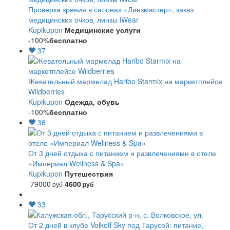
Проверка зрения в салонах «Линзмастер», заказ
медицинских очков, линзы iWear
Kupikupon
Медицинские услуги
-100%
бесплатно
37
Жевательный мармелад Haribo Starmix на маркетплейсе
Wildberries
Kupikupon
Одежда, обувь
-100%
бесплатно
36
От 3 дней отдыха с питанием и развлечениями в отеле
«Империал Wellness & Spa»
Kupikupon
Путешествия
79000
4600
руб
руб
33
От 2 дней в клубе Volkoff Sky под Тарусой: питание,