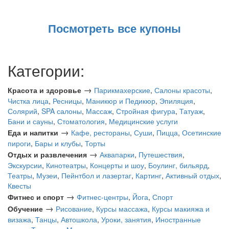
Посмотреть все купоны
Категории:
→
Красота и здоровье
Парикмахерские
,
Салоны красоты
,
Чистка лица
,
Ресницы
,
Маникюр и Педикюр
,
Эпиляция
,
Солярий
,
SPA салоны
,
Массаж
,
Стройная фигура
,
Татуаж
,
Бани и сауны
,
Стоматология
,
Медицинские услуги
→
Еда и напитки
Кафе, рестораны
,
Суши
,
Пицца
,
Осетинские
пироги
,
Бары и клубы
,
Торты
→
Отдых и развлечения
Аквапарки
,
Путешествия
,
Экскурсии
,
Кинотеатры
,
Концерты и шоу
,
Боулинг, бильярд
,
Театры
,
Музеи
,
Пейнтбол и лазертаг
,
Картинг
,
Активный отдых
,
Квесты
→
Фитнес и спорт
Фитнес-центры
,
Йога
,
Спорт
→
Обучение
Рисование
,
Курсы массажа
,
Курсы макияжа и
визажа
,
Танцы
,
Автошкола
,
Уроки, занятия
,
Иностранные