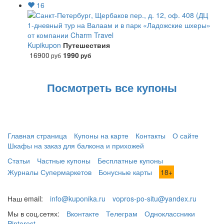
16
1-дневный тур на Валаам и в парк «Ладожские шхеры»
от компании Charm Travel
Kupikupon
Путешествия
16900
1990
руб
руб
Посмотреть все купоны
Главная страница
Купоны на карте
Контакты
О сайте
Шкафы на заказ для балкона и прихожей
Статьи
Частные купоны
Бесплатные купоны
Журналы Супермаркетов
Бонусные карты
18+
Наш email:
info@kuponika.ru
vopros-po-situ@yandex.ru
Мы в соц.сетях:
Вконтакте
Телеграм
Одноклассники
Pinterest