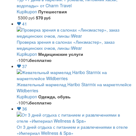
водопады» от Charm Travel
Kupikupon
Путешествия
5300
570
руб
руб
41
Проверка зрения в салонах «Линзмастер», заказ
медицинских очков, линзы iWear
Kupikupon
Медицинские услуги
-100%
бесплатно
37
Жевательный мармелад Haribo Starmix на маркетплейсе
Wildberries
Kupikupon
Одежда, обувь
-100%
бесплатно
36
От 3 дней отдыха с питанием и развлечениями в отеле
«Империал Wellness & Spa»