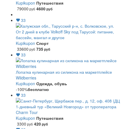
Kupikupon
Путешествия
79000
4600
руб
руб
33
От 2 дней в клубе Volkoff Sky под Тарусой: питание,
бассейн, мангал и другое
Kupikupon
Спорт
33600
735
руб
руб
33
Лопатка кулинарная из силикона на маркетплейсе
Wildberries
Kupikupon
Одежда, обувь
-100%
бесплатно
33
1-дневный тур «Великий Новгород» от туроператора
Charm Tour
Kupikupon
Путешествия
3300
420
руб
руб