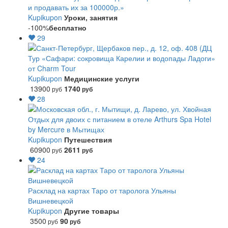
и продавать их за 100000р.»
Kupikupon
Уроки, занятия
-100%
бесплатно
29
Тур «Сафари: сокровища Карелии и водопады Ладоги»
от Charm Tour
Kupikupon
Медицинские услуги
13900
1740
руб
руб
28
Отдых для двоих с питанием в отеле Arthurs Spa Hotel
by Mercure в Мытищах
Kupikupon
Путешествия
60900
2611
руб
руб
24
Расклад на картах Таро от таролога Ульяны
Вишневецкой
Kupikupon
Другие товары
3500
90
руб
руб