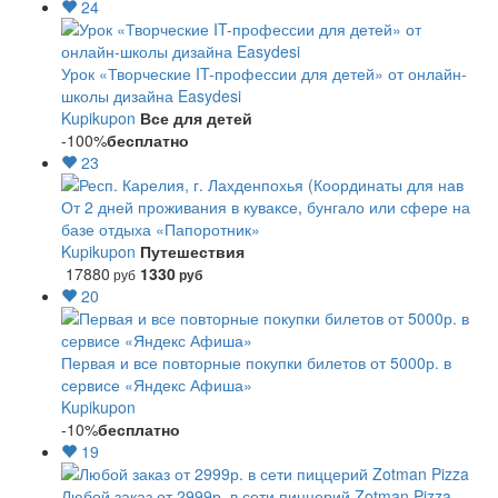
24
Урок «Творческие IT-профессии для детей» от онлайн-
школы дизайна Easydesi
Kupikupon
Все для детей
-100%
бесплатно
23
От 2 дней проживания в куваксе, бунгало или сфере на
базе отдыха «Папоротник»
Kupikupon
Путешествия
17880
1330
руб
руб
20
Первая и все повторные покупки билетов от 5000р. в
сервисе «Яндекс Афиша»
Kupikupon
-10%
бесплатно
19
Любой заказ от 2999р. в сети пиццерий Zotman Pizza