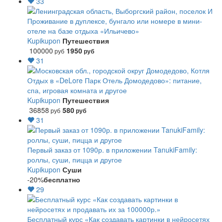
33
Проживание в дуплексе, бунгало или номере в мини-
отеле на базе отдыха «Ильичево»
Kupikupon
Путешествия
100000
1950
руб
руб
31
Отдых в «DeLore Парк Отель Домодедово»: питание,
спа, игровая комната и другое
Kupikupon
Путешествия
36858
580
руб
руб
31
Первый заказ от 1090р. в приложении TanukiFamily:
роллы, суши, пицца и другое
Kupikupon
Суши
-20%
бесплатно
29
Бесплатный курс «Как создавать картинки в нейросетях