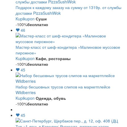
Подарок к каждому заказу на сумму от 1319р. от службы
доставки PizzaSushiWok
Kupikupon
Суши
-100%
бесплатно
46
Мастер-класс от шеф-кондитера «Малиновое муссовое
пирожное»
Kupikupon
Кафе, рестораны
-100%
бесплатно
45
Набор бесшовных трусов слипов на маркетплейсе
Wildberries
Kupikupon
Одежда, обувь
-100%
бесплатно
45
Тур «1 день в Карелии: Рускеала, питомник хаски,