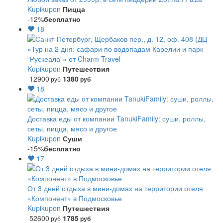
Kupikupon
Пицца
-12%
бесплатно
18
«Тур на 2 дня: сафари по водопадам Карелии и парк
“Рускеала"» от Charm Travel
Kupikupon
Путешествия
12900
1380
руб
руб
18
Доставка еды от компании TanukiFamily: суши, роллы,
сеты, пицца, мясо и другое
Kupikupon
Суши
-15%
бесплатно
17
От 3 дней отдыха в мини-домах на территории отеля
«Компонент» в Подмосковье
Kupikupon
Путешествия
52600
1785
руб
руб