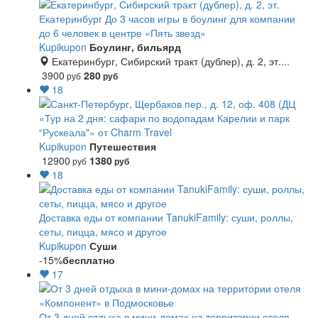
Екатеринбург
До 3 часов игры в боулинг для компании
до 6 человек в центре «Пять звезд»
Kupikupon
Боулинг, бильярд
Екатеринбург, Сибирский тракт (дублер), д. 2, эт....
3900
280
руб
руб
18
«Тур на 2 дня: сафари по водопадам Карелии и парк
“Рускеала"» от Charm Travel
Kupikupon
Путешествия
12900
1380
руб
руб
18
Доставка еды от компании TanukiFamily: суши, роллы,
сеты, пицца, мясо и другое
Kupikupon
Суши
-15%
бесплатно
17
От 3 дней отдыха в мини-домах на территории отеля