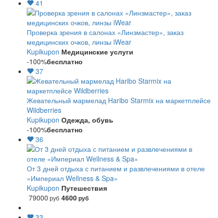
41
Проверка зрения в салонах «Линзмастер», заказ
медицинских очков, линзы iWear
Kupikupon
Медицинские услуги
-100%
бесплатно
37
Жевательный мармелад Haribo Starmix на маркетплейсе
Wildberries
Kupikupon
Одежда, обувь
-100%
бесплатно
36
От 3 дней отдыха с питанием и развлечениями в отеле
«Империал Wellness & Spa»
Kupikupon
Путешествия
79000
4600
руб
руб
33