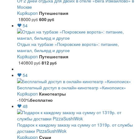
От 2 дней отдыха для двоих в отеле «Вега Измайлово» в
Москве
Kupikupon
Путешествия
18000
600
руб
руб
54
Отдых на турбазе «Покровские ворота»: питание,
мангал, бильярд и другое
Kupikupon
Путешествия
140800
812
руб
руб
54
Бесплатный доступ в онлайн-кинотеатр «Кинопоиск»
Kupikupon
Кинотеатры
-100%
бесплатно
48
Подарок к каждому заказу на сумму от 1319р. от службы
доставки PizzaSushiWok
Kupikupon
Суши