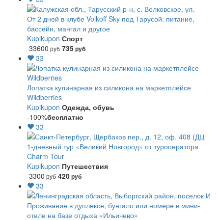
От 2 дней в клубе Volkoff Sky под Тарусой: питание,
бассейн, мангал и другое
Kupikupon
Спорт
33600
735
руб
руб
33
Лопатка кулинарная из силикона на маркетплейсе
Wildberries
Kupikupon
Одежда, обувь
-100%
бесплатно
33
1-дневный тур «Великий Новгород» от туроператора
Charm Tour
Kupikupon
Путешествия
3300
420
руб
руб
33
Проживание в дуплексе, бунгало или номере в мини-
отеле на базе отдыха «Ильичево»