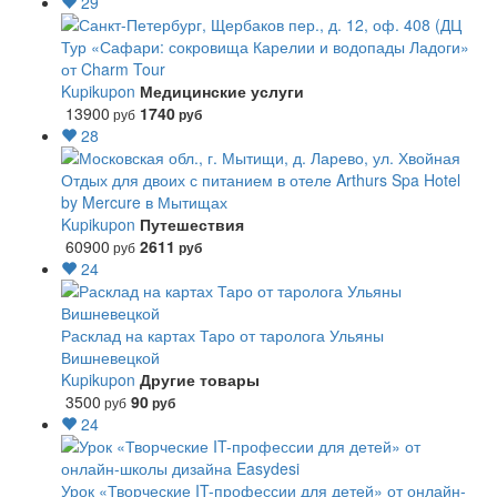
29
Тур «Сафари: сокровища Карелии и водопады Ладоги»
от Charm Tour
Kupikupon
Медицинские услуги
13900
1740
руб
руб
28
Отдых для двоих с питанием в отеле Arthurs Spa Hotel
by Mercure в Мытищах
Kupikupon
Путешествия
60900
2611
руб
руб
24
Расклад на картах Таро от таролога Ульяны
Вишневецкой
Kupikupon
Другие товары
3500
90
руб
руб
24
Урок «Творческие IT-профессии для детей» от онлайн-