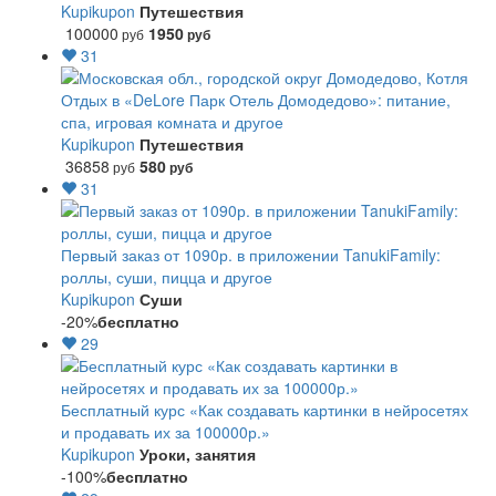
Kupikupon
Путешествия
100000
1950
руб
руб
31
Отдых в «DeLore Парк Отель Домодедово»: питание,
спа, игровая комната и другое
Kupikupon
Путешествия
36858
580
руб
руб
31
Первый заказ от 1090р. в приложении TanukiFamily:
роллы, суши, пицца и другое
Kupikupon
Суши
-20%
бесплатно
29
Бесплатный курс «Как создавать картинки в нейросетях
и продавать их за 100000р.»
Kupikupon
Уроки, занятия
-100%
бесплатно