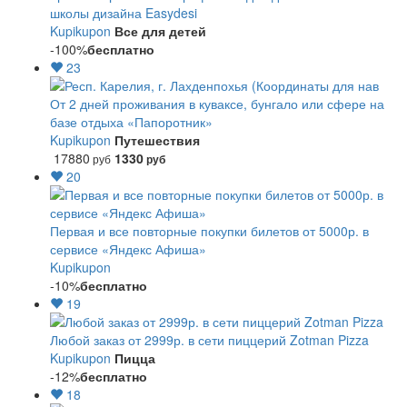
школы дизайна Easydesi
Kupikupon
Все для детей
-100%
бесплатно
23
От 2 дней проживания в куваксе, бунгало или сфере на
базе отдыха «Папоротник»
Kupikupon
Путешествия
17880
1330
руб
руб
20
Первая и все повторные покупки билетов от 5000р. в
сервисе «Яндекс Афиша»
Kupikupon
-10%
бесплатно
19
Любой заказ от 2999р. в сети пиццерий Zotman Pizza
Kupikupon
Пицца
-12%
бесплатно
18