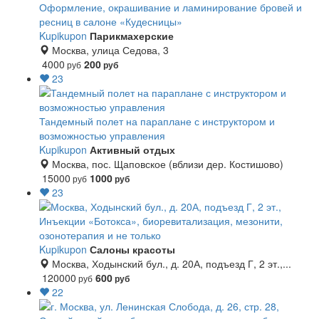
Оформление, окрашивание и ламинирование бровей и
ресниц в салоне «Кудесницы»
Kupikupon
Парикмахерские
Москва, улица Седова, 3
4000
200
руб
руб
23
Тандемный полет на параплане с инструктором и
возможностью управления
Kupikupon
Активный отдых
Москва, пос. Щаповское (вблизи дер. Костишово)
15000
1000
руб
руб
23
Инъекции «Ботокса», биоревитализация, мезонити,
озонотерапия и не только
Kupikupon
Салоны красоты
Москва, Ходынский бул., д. 20А, подъезд Г, 2 эт.,...
120000
600
руб
руб
22