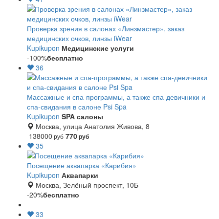
Проверка зрения в салонах «Линзмастер», заказ
медицинских очков, линзы iWear
Kupikupon
Медицинские услуги
-100%
бесплатно
36
Массажные и спа-программы, а также спа-девичники и
спа-свидания в салоне Psi Spa
Kupikupon
SPA салоны
Москва, улица Анатолия Живова, 8
138000
770
руб
руб
35
Посещение аквапарка «Карибия»
Kupikupon
Аквапарки
Москва, Зелёный проспект, 10Б
-20%
бесплатно
33