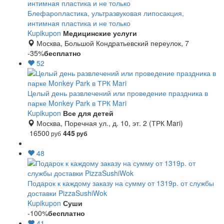
Блефаропластика, ультразвуковая липосакция,
интимная пластика и не только
Kupikupon
Медицинские услуги
Москва, Большой Кондратьевский переулок, 7
-35%
бесплатно
52
Целый день развлечений или проведение праздника в
парке Monkey Park в ТРК Mari
Kupikupon
Все для детей
Москва, Поречная ул., д. 10, эт. 2 (ТРК Mari)
16500
445
руб
руб
48
Подарок к каждому заказу на сумму от 1319р. от службы
доставки PizzaSushiWok
Kupikupon
Суши
-100%
бесплатно
41