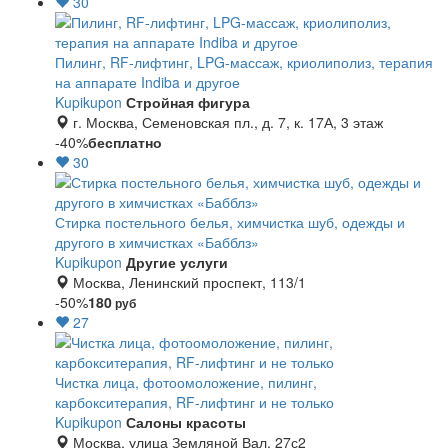
30
Пилинг, RF-лифтинг, LPG-массаж, криолиполиз, терапия
на аппарате Indiba и другое
Kupikupon
Стройная фигура
г. Москва, Семеновская пл., д. 7, к. 17А, 3 этаж
-40%
бесплатно
30
Стирка постельного белья, химчистка шуб, одежды и
другого в химчистках «Бабблз»
Kupikupon
Другие услуги
Москва, Ленинский проспект, 113/1
-50%
180
руб
27
Чистка лица, фотоомоложение, пилинг,
карбокситерапия, RF-лифтинг и не только
Kupikupon
Салоны красоты
Москва, улица Земляной Вал, 27с2