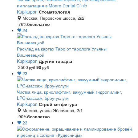
имплантация в Monro Dental Clinic
Kupikupon
Стоматология
Москва, Перовское шоссе, 2к2
-76%
бесплатно
24
Расклад на картах Таро от таролога Ульяны
Вишневецкой
Kupikupon
Другие товары
3500
90
руб
руб
23
Чистка лица, криолифтинг, вакуумный гидропилинг,
LPG-массаж, броу-услуги
Kupikupon
Стройная фигура
Москва, улица Яблочкова, 2/1
-90%
бесплатно
23