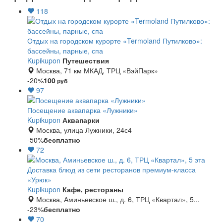
118
Отдых на городском курорте «Termoland Путилково»:
бассейны, парные, спа
Kupikupon
Путешествия
Москва, 71 км МКАД, ТРЦ «ВэйПарк»
-20%
100
руб
97
Посещение аквапарка «Лужники»
Kupikupon
Аквапарки
Москва, улица Лужники, 24с4
-50%
бесплатно
72
Доставка блюд из сети ресторанов премиум-класса
«Урюк»
Kupikupon
Кафе, рестораны
Москва, Аминьевское ш., д. 6, ТРЦ «Квартал», 5...
-23%
бесплатно
70