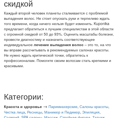
скидкой
Каждый второй человек планеты сталкивается с проблемой
выпадения волос. Не стоит опускать руки и терпеливо ждать
того времени, когда ничего нельзя будет изменить. Kuponika
предлагает обратиться к лучшим специалистам в этой области
с огромной скидкой от 50 до 93%. Оценить масштабы болезни,
провести диагностику и назначить соответствующее
индивидуальное
лечение выпадения волос
– это то, на что
вы вправе рассчитывать в рекомендуемых салонах красоты.
Не нужно ждать критической точки, обратитесь к
профессионалам. Помогите своим волосам стать крепкими и
красивыми.
Категории:
→
Красота и здоровье
Парикмахерские
,
Салоны красоты
,
Чистка лица
,
Ресницы
,
Маникюр и Педикюр
,
Эпиляция
,
Солярий
,
SPA салоны
,
Массаж
,
Стройная фигура
,
Татуаж
,