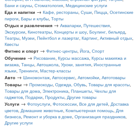
Бани и сауны
,
Стоматология
,
Медицинские услуги
→
Еда и напитки
Кафе, рестораны
,
Суши
,
Пицца
,
Осетинские
пироги
,
Бары и клубы
,
Торты
→
Отдых и развлечения
Аквапарки
,
Путешествия
,
Экскурсии
,
Кинотеатры
,
Концерты и шоу
,
Боулинг, бильярд
,
Театры
,
Музеи
,
Пейнтбол и лазертаг
,
Картинг
,
Активный отдых
,
Квесты
→
Фитнес и спорт
Фитнес-центры
,
Йога
,
Спорт
→
Обучение
Рисование
,
Курсы массажа
,
Курсы макияжа и
визажа
,
Танцы
,
Автошкола
,
Уроки, занятия
,
Иностранные
языки
,
Тренинги
,
Мастер-классы
→
Авто
Шиномонтаж
,
Автосервис
,
Автомойки
,
Автотовары
→
Товары
Промокоды
,
Одежда, Обувь
,
Товары для красоты
,
Товары для дома
,
Электроника
,
Планшеты
,
Чехлы для
гаджетов
,
Подарки
,
Продукты
,
Другие товары
→
Услуги
Фотоуслуги
,
Фотосессии
,
Все для детей
,
Доставка
цветов
,
Домашние животные
,
Компьютерная помощь
,
Для
бизнеса
,
Ремонт и уборка в доме
,
Организация праздников
,
Другие услуги