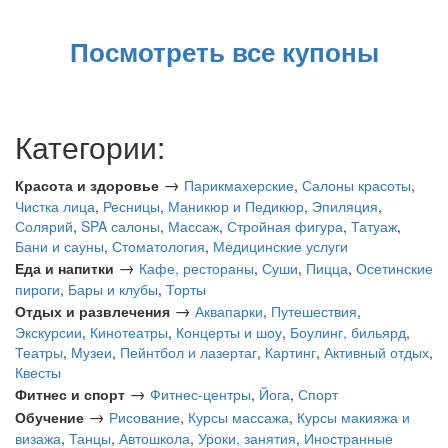
Посмотреть все купоны
Категории:
→
Красота и здоровье
Парикмахерские
,
Салоны красоты
,
Чистка лица
,
Ресницы
,
Маникюр и Педикюр
,
Эпиляция
,
Солярий
,
SPA салоны
,
Массаж
,
Стройная фигура
,
Татуаж
,
Бани и сауны
,
Стоматология
,
Медицинские услуги
→
Еда и напитки
Кафе, рестораны
,
Суши
,
Пицца
,
Осетинские
пироги
,
Бары и клубы
,
Торты
→
Отдых и развлечения
Аквапарки
,
Путешествия
,
Экскурсии
,
Кинотеатры
,
Концерты и шоу
,
Боулинг, бильярд
,
Театры
,
Музеи
,
Пейнтбол и лазертаг
,
Картинг
,
Активный отдых
,
Квесты
→
Фитнес и спорт
Фитнес-центры
,
Йога
,
Спорт
→
Обучение
Рисование
,
Курсы массажа
,
Курсы макияжа и
визажа
,
Танцы
,
Автошкола
,
Уроки, занятия
,
Иностранные