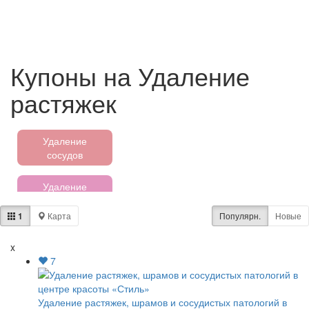
Купоны на Удаление
растяжек
Удаление
сосудов
Удаление
шрамов
1
Карта
Популярн.
Новые
Удаление
сосудистых
x
патологий
7
Аквапарки
Удаление растяжек, шрамов и сосудистых патологий в