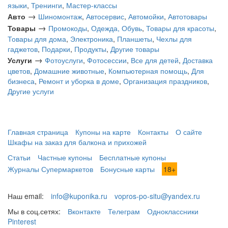
языки
,
Тренинги
,
Мастер-классы
→
Авто
Шиномонтаж
,
Автосервис
,
Автомойки
,
Автотовары
→
Товары
Промокоды
,
Одежда, Обувь
,
Товары для красоты
,
Товары для дома
,
Электроника
,
Планшеты
,
Чехлы для
гаджетов
,
Подарки
,
Продукты
,
Другие товары
→
Услуги
Фотоуслуги
,
Фотосессии
,
Все для детей
,
Доставка
цветов
,
Домашние животные
,
Компьютерная помощь
,
Для
бизнеса
,
Ремонт и уборка в доме
,
Организация праздников
,
Другие услуги
Главная страница
Купоны на карте
Контакты
О сайте
Шкафы на заказ для балкона и прихожей
Статьи
Частные купоны
Бесплатные купоны
Журналы Супермаркетов
Бонусные карты
18+
Наш email:
info@kuponika.ru
vopros-po-situ@yandex.ru
Мы в соц.сетях:
Вконтакте
Телеграм
Одноклассники
Pinterest