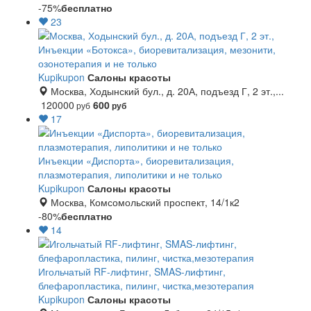
-75%
бесплатно
23
Инъекции «Ботокса», биоревитализация, мезонити,
озонотерапия и не только
Kupikupon
Салоны красоты
Москва, Ходынский бул., д. 20А, подъезд Г, 2 эт.,...
120000
600
руб
руб
17
Инъекции «Диспорта», биоревитализация,
плазмотерапия, липолитики и не только
Kupikupon
Салоны красоты
Москва, Комсомольский проспект, 14/1к2
-80%
бесплатно
14
Игольчатый RF-лифтинг, SMAS-лифтинг,
блефаропластика, пилинг, чистка,мезотерапия
Kupikupon
Салоны красоты