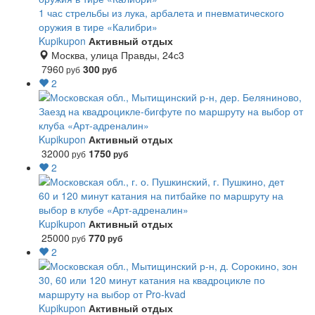
1 час стрельбы из лука, арбалета и пневматического
оружия в тире «Калибри»
Kupikupon
Активный отдых
Москва, улица Правды, 24с3
7960
300
руб
руб
2
Заезд на квадроцикле-бигфуте по маршруту на выбор от
клуба «Арт-адреналин»
Kupikupon
Активный отдых
32000
1750
руб
руб
2
60 и 120 минут катания на питбайке по маршруту на
выбор в клубе «Арт-адреналин»
Kupikupon
Активный отдых
25000
770
руб
руб
2
30, 60 или 120 минут катания на квадроцикле по
маршруту на выбор от Pro-kvad
Kupikupon
Активный отдых