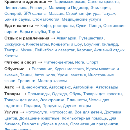
→
Красота и здоровье
Парикмахерские
,
Салоны красоты
,
Чистка лица
,
Ресницы
,
Маникюр и Педикюр
,
Эпиляция
,
Солярий
,
SPA салоны
,
Массаж
,
Стройная фигура
,
Татуаж
,
Бани и сауны
,
Стоматология
,
Медицинские услуги
→
Еда и напитки
Кафе, рестораны
,
Суши
,
Пицца
,
Осетинские
пироги
,
Бары и клубы
,
Торты
→
Отдых и развлечения
Аквапарки
,
Путешествия
,
Экскурсии
,
Кинотеатры
,
Концерты и шоу
,
Боулинг, бильярд
,
Театры
,
Музеи
,
Пейнтбол и лазертаг
,
Картинг
,
Активный отдых
,
Квесты
→
Фитнес и спорт
Фитнес-центры
,
Йога
,
Спорт
→
Обучение
Рисование
,
Курсы массажа
,
Курсы макияжа и
визажа
,
Танцы
,
Автошкола
,
Уроки, занятия
,
Иностранные
языки
,
Тренинги
,
Мастер-классы
→
Авто
Шиномонтаж
,
Автосервис
,
Автомойки
,
Автотовары
→
Товары
Промокоды
,
Одежда, Обувь
,
Товары для красоты
,
Товары для дома
,
Электроника
,
Планшеты
,
Чехлы для
гаджетов
,
Подарки
,
Продукты
,
Другие товары
→
Услуги
Фотоуслуги
,
Фотосессии
,
Все для детей
,
Доставка
цветов
,
Домашние животные
,
Компьютерная помощь
,
Для
бизнеса
,
Ремонт и уборка в доме
,
Организация праздников
,
Другие услуги