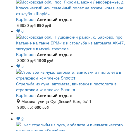
Классический или семейный полет на воздушном шаре
от клуба «ШарМ»
Kupikupon
Активный отдых
66920
990
руб
руб
6
Катание на танке БРМ-1к и стрельба из автомата АК-47,
экскурсия в музей трофеев
Kupikupon
Активный отдых
30000
1900
руб
руб
5
Стрельба из лука, автомата, винтовки и пистолета в
стрелковом комплексе Shooter
Kupikupon
Активный отдых
Москва, улица Сущёвский Вал, 5с11
9600
600
руб
руб
2