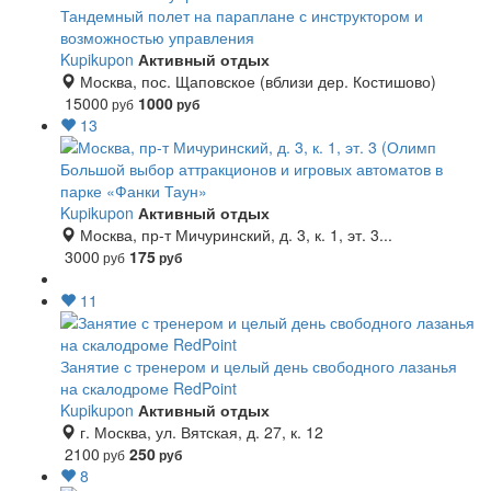
Тандемный полет на параплане с инструктором и
возможностью управления
Kupikupon
Активный отдых
Москва, пос. Щаповское (вблизи дер. Костишово)
15000
1000
руб
руб
13
Большой выбор аттракционов и игровых автоматов в
парке «Фанки Таун»
Kupikupon
Активный отдых
Москва, пр-т Мичуринский, д. 3, к. 1, эт. 3...
3000
175
руб
руб
11
Занятие с тренером и целый день свободного лазанья
на скалодроме RedPoint
Kupikupon
Активный отдых
г. Москва, ул. Вятская, д. 27, к. 12
2100
250
руб
руб
8