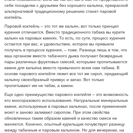
себе посиделки с друзьями без хорошего кальяна, прекрасной
альтернативой традиционному решению станет паровой
коктейль.
Паровой коктейль – это тот же кальян, вот только принцип
курения отличается. Вместо традиционного табака вы курите
кальян на паровых камнях. То есть, по сути, процесс курения
остается при вас, и удовольствие, которое вы привыкли
получать в процессе курения, – тоже. Разница лишь в том, что
ваш организм вместо табачного дыма получает безвредные
пары различных фруктовых смесей, которыми пропитываются
камни для кальяна вместо привычного всем нам табака. В
основе парового коктейля лежит все тот же сироп, придающий
кальяну своеобразный привкус и запах. Вот только
пропитывают им не табак, а камни.
Еще одно преимущество парового коктейля – это возможность
его многоразового использования. Натуральные минеральные
камни, используемые в паровых кальянах, после применения
моют и заново заливают сиропом. При этом свойства
обновленных таким образом камней и качество смеси не
меняется. Конечно, опытный курильщик почувствует разницу
между табачным и паровым кальяном. Но для вечеринки, на