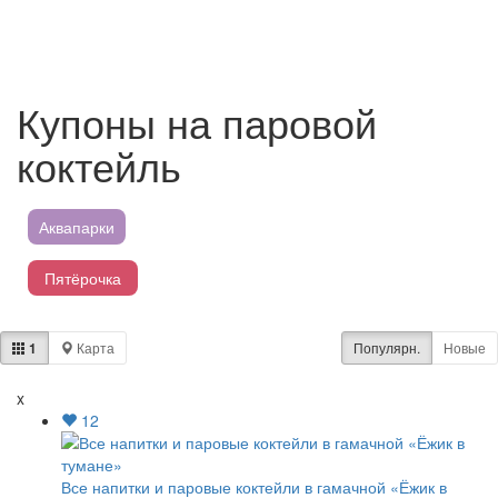
Купоны на паровой
коктейль
Аквапарки
Пятёрочка
Магнит
1
Карта
Популярн.
Новые
Перекресток
x
12
Лента
Все напитки и паровые коктейли в гамачной «Ёжик в