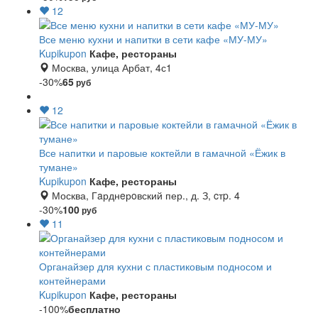
12
Все меню кухни и напитки в сети кафе «МУ-МУ»
Kupikupon
Кафе, рестораны
Москва, улица Арбат, 4с1
-30%
65
руб
12
Все напитки и паровые коктейли в гамачной «Ёжик в
тумане»
Kupikupon
Кафе, рестораны
Москва, Гaрднeрoвский пер., д. З, cтp. 4
-30%
100
руб
11
Органайзер для кухни с пластиковым подносом и
контейнерами
Kupikupon
Кафе, рестораны
-100%
бесплатно