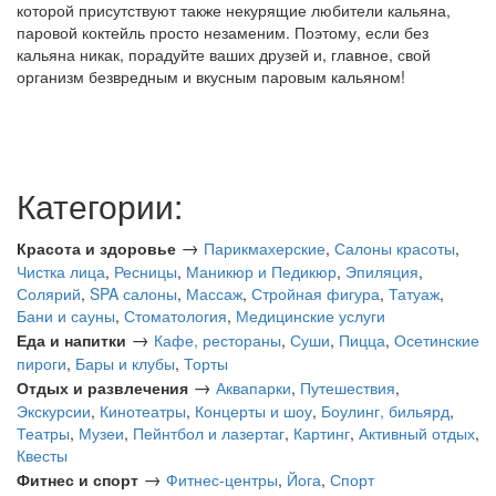
которой присутствуют также некурящие любители кальяна,
паровой коктейль просто незаменим. Поэтому, если без
кальяна никак, порадуйте ваших друзей и, главное, свой
организм безвредным и вкусным паровым кальяном!
Категории:
→
Красота и здоровье
Парикмахерские
,
Салоны красоты
,
Чистка лица
,
Ресницы
,
Маникюр и Педикюр
,
Эпиляция
,
Солярий
,
SPA салоны
,
Массаж
,
Стройная фигура
,
Татуаж
,
Бани и сауны
,
Стоматология
,
Медицинские услуги
→
Еда и напитки
Кафе, рестораны
,
Суши
,
Пицца
,
Осетинские
пироги
,
Бары и клубы
,
Торты
→
Отдых и развлечения
Аквапарки
,
Путешествия
,
Экскурсии
,
Кинотеатры
,
Концерты и шоу
,
Боулинг, бильярд
,
Театры
,
Музеи
,
Пейнтбол и лазертаг
,
Картинг
,
Активный отдых
,
Квесты
→
Фитнес и спорт
Фитнес-центры
,
Йога
,
Спорт