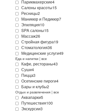
Парикмахерские
4
Салоны красоты
15
Ресницы
2
Маникюр и Педикюр
7
Эпиляция
10
SPA салоны
15
Массаж
26
Стройная фигура
19
Стоматология
36
Медицинские услуги
49
Еда и напитки
|
все
Кафе, рестораны
43
Суши
4
Пицца
3
Осетинские пироги
4
Бары и клубы
2
Отдых и развлечения
|
все
Аквапарки
5
Путешествия
100
Экскурсии
3