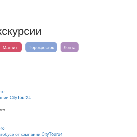
кскурсии
Магнит
Перекресток
Лента
ании CityTour24
го...
тобусе от компании CityTour24