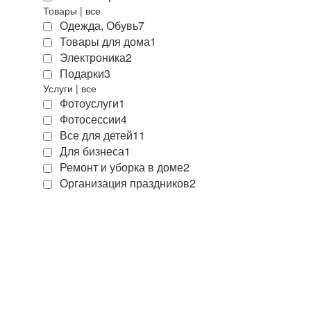
Товары
|
все
Одежда, Обувь
7
Товары для дома
1
Электроника
2
Подарки
3
Услуги
|
все
Фотоуслуги
1
Фотосессии
4
Все для детей
11
Для бизнеса
1
Ремонт и уборка в доме
2
Организация праздников
2