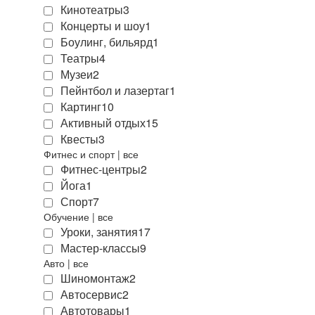
Кинотеатры
3
Концерты и шоу
1
Боулинг, бильярд
1
Театры
4
Музеи
2
Пейнтбол и лазертаг
1
Картинг
10
Активный отдых
15
Квесты
3
Фитнес и спорт
|
все
Фитнес-центры
2
Йога
1
Спорт
7
Обучение
|
все
Уроки, занятия
17
Мастер-классы
9
Авто
|
все
Шиномонтаж
2
Автосервис
2
Автотовары
1