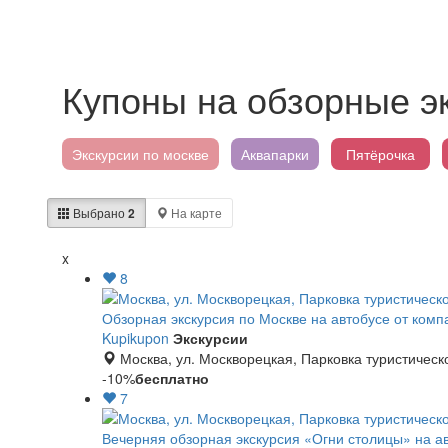
Купоны на обзорные э
Экскурсии по москве
Аквапарки
Пятёрочка
Выбрано
2
На карте
x
8
Обзорная экскурсия по Москве на автобусе от комп
Kupikupon
Экскурсии
Москва, ул. Москворецкая, Парковка туристическо
-10%
бесплатно
7
Вечерняя обзорная экскурсия «Огни столицы» на ав