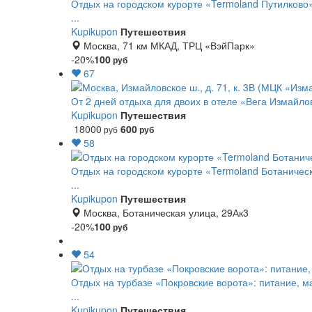
Отдых на городском курорте «Termoland Путилково»
...
Kupikupon
Путешествия
Москва, 71 км МКАД, ТРЦ «ВэйПарк»
-20%
100
руб
67
От 2 дней отдыха для двоих в отеле «Вега Измайло
Kupikupon
Путешествия
18000
600
руб
руб
58
Отдых на городском курорте «Termoland Ботаническ
...
Kupikupon
Путешествия
Москва, Ботаническая улица, 29Ак3
-20%
100
руб
54
Отдых на турбазе «Покровские ворота»: питание, м
...
Kupikupon
Путешествия