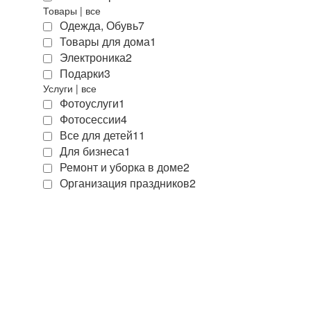
Товары
|
все
Одежда, Обувь
7
Товары для дома
1
Электроника
2
Подарки
3
Услуги
|
все
Фотоуслуги
1
Фотосессии
4
Все для детей
11
Для бизнеса
1
Ремонт и уборка в доме
2
Организация праздников
2