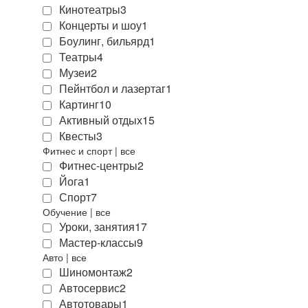
Кинотеатры
3
Концерты и шоу
1
Боулинг, бильярд
1
Театры
4
Музеи
2
Пейнтбол и лазертаг
1
Картинг
10
Активный отдых
15
Квесты
3
Фитнес и спорт
|
все
Фитнес-центры
2
Йога
1
Спорт
7
Обучение
|
все
Уроки, занятия
17
Мастер-классы
9
Авто
|
все
Шиномонтаж
2
Автосервис
2
Автотовары
1