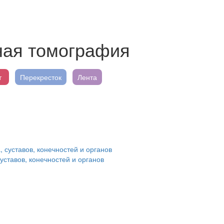
ная томография
т
Перекресток
Лента
ставов, конечностей и органов