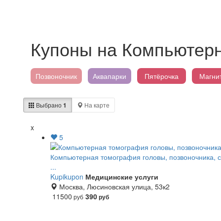
Купоны на Компьютер
Позвоночник
Аквапарки
Пятёрочка
Магни
Выбрано
1
На карте
x
5
Компьютерная томография головы, позвоночника, су
...
Kupikupon
Медицинские услуги
Москва, Люсиновская улица, 53к2
11500
390
руб
руб