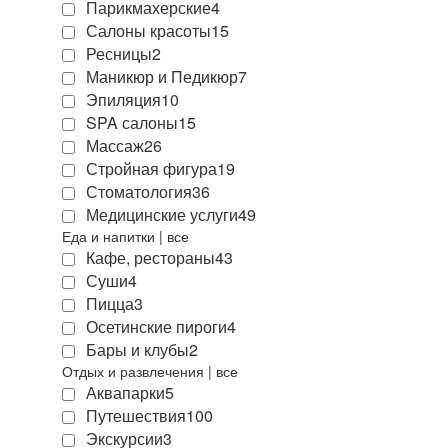
Парикмахерские
4
Салоны красоты
15
Ресницы
2
Маникюр и Педикюр
7
Эпиляция
10
SPA салоны
15
Массаж
26
Стройная фигура
19
Стоматология
36
Медицинские услуги
49
Еда и напитки
|
все
Кафе, рестораны
43
Суши
4
Пицца
3
Осетинские пироги
4
Бары и клубы
2
Отдых и развлечения
|
все
Аквапарки
5
Путешествия
100
Экскурсии
3