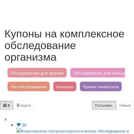
Купоны на комплексное
обследование
организма
Обследование для мужчин
Обследование для женщин
Узи-обследование
Анализы
Прием гинеколога
Гастроэнтерологическое обследование
Гинеколог
5
Карта
Популярн.
Новые
Гинекологическое обследование
Гастроэнтеролог
Уро
x
26