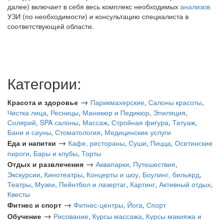
далее) включает в себя весь комплекс необходимых
анализов
УЗИ (по необходимости) и консультацию специалиста в
соответствующей области.
Категории:
→
Красота и здоровье
Парикмахерские
,
Салоны красоты
,
Чистка лица
,
Ресницы
,
Маникюр и Педикюр
,
Эпиляция
,
Солярий
,
SPA салоны
,
Массаж
,
Стройная фигура
,
Татуаж
,
Бани и сауны
,
Стоматология
,
Медицинские услуги
→
Еда и напитки
Кафе, рестораны
,
Суши
,
Пицца
,
Осетинские
пироги
,
Бары и клубы
,
Торты
→
Отдых и развлечения
Аквапарки
,
Путешествия
,
Экскурсии
,
Кинотеатры
,
Концерты и шоу
,
Боулинг, бильярд
,
Театры
,
Музеи
,
Пейнтбол и лазертаг
,
Картинг
,
Активный отдых
,
Квесты
→
Фитнес и спорт
Фитнес-центры
,
Йога
,
Спорт
→
Обучение
Рисование
,
Курсы массажа
,
Курсы макияжа и