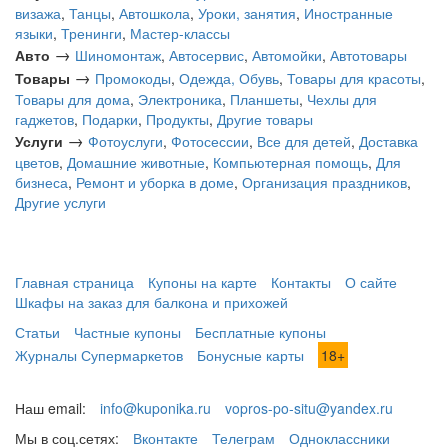
визажа
,
Танцы
,
Автошкола
,
Уроки, занятия
,
Иностранные
языки
,
Тренинги
,
Мастер-классы
→
Авто
Шиномонтаж
,
Автосервис
,
Автомойки
,
Автотовары
→
Товары
Промокоды
,
Одежда, Обувь
,
Товары для красоты
,
Товары для дома
,
Электроника
,
Планшеты
,
Чехлы для
гаджетов
,
Подарки
,
Продукты
,
Другие товары
→
Услуги
Фотоуслуги
,
Фотосессии
,
Все для детей
,
Доставка
цветов
,
Домашние животные
,
Компьютерная помощь
,
Для
бизнеса
,
Ремонт и уборка в доме
,
Организация праздников
,
Другие услуги
Главная страница
Купоны на карте
Контакты
О сайте
Шкафы на заказ для балкона и прихожей
Статьи
Частные купоны
Бесплатные купоны
Журналы Супермаркетов
Бонусные карты
18+
Наш email:
info@kuponika.ru
vopros-po-situ@yandex.ru
Мы в соц.сетях:
Вконтакте
Телеграм
Одноклассники