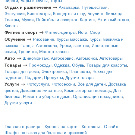
пироги
,
Бары и клубы
,
Торты
→
Отдых и развлечения
Аквапарки
,
Путешествия
,
Экскурсии
,
Кинотеатры
,
Концерты и шоу
,
Боулинг, бильярд
,
Театры
,
Музеи
,
Пейнтбол и лазертаг
,
Картинг
,
Активный отдых
,
Квесты
→
Фитнес и спорт
Фитнес-центры
,
Йога
,
Спорт
→
Обучение
Рисование
,
Курсы массажа
,
Курсы макияжа и
визажа
,
Танцы
,
Автошкола
,
Уроки, занятия
,
Иностранные
языки
,
Тренинги
,
Мастер-классы
→
Авто
Шиномонтаж
,
Автосервис
,
Автомойки
,
Автотовары
→
Товары
Промокоды
,
Одежда, Обувь
,
Товары для красоты
,
Товары для дома
,
Электроника
,
Планшеты
,
Чехлы для
гаджетов
,
Подарки
,
Продукты
,
Другие товары
→
Услуги
Фотоуслуги
,
Фотосессии
,
Все для детей
,
Доставка
цветов
,
Домашние животные
,
Компьютерная помощь
,
Для
бизнеса
,
Ремонт и уборка в доме
,
Организация праздников
,
Другие услуги
Главная страница
Купоны на карте
Контакты
О сайте
Шкафы на заказ для балкона и прихожей