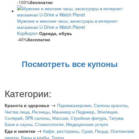
-100%
бесплатно
Мужские и женские часы, аксессуары в интернет-
магазинах U-Drive и Watch Planet
Kupikupon
Одежда, обувь
-40%
бесплатно
Посмотреть все купоны
Категории:
→
Красота и здоровье
Парикмахерские
,
Салоны красоты
,
Чистка лица
,
Ресницы
,
Маникюр и Педикюр
,
Эпиляция
,
Солярий
,
SPA салоны
,
Массаж
,
Стройная фигура
,
Татуаж
,
Бани и сауны
,
Стоматология
,
Медицинские услуги
→
Еда и напитки
Кафе, рестораны
,
Суши
,
Пицца
,
Осетинские
пироги
,
Бары и клубы
,
Торты