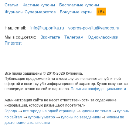
Статьи
Частные купоны
Бесплатные купоны
Журналы Супермаркетов
Бонусные карты
18+
Наш email:
info@kuponika.ru
vopros-po-situ@yandex.ru
Мы в соц.сетях:
Вконтакте
Телеграм
Одноклассники
Pinterest
Все права защищены © 2010-2026 Купоника.
Публикация предложений ни в коем случае не является публичной
офертой и носит сугубо информационный характер. Купон покупается
непосредственно на сайте партнера.
Политика конфиденциальности
Администрация сайта не несет ответственности за содержание
информации, которую размещают посетители
→
→
→
Города
все города на одной странице
купоны по темам
купоны
→
→
→
по сайтам
купоны у метро
купоны по заведениям
купоны по
достопримечательностям