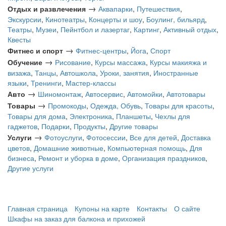
→
Отдых и развлечения
Аквапарки
,
Путешествия
,
Экскурсии
,
Кинотеатры
,
Концерты и шоу
,
Боулинг, бильярд
,
Театры
,
Музеи
,
Пейнтбол и лазертаг
,
Картинг
,
Активный отдых
,
Квесты
→
Фитнес и спорт
Фитнес-центры
,
Йога
,
Спорт
→
Обучение
Рисование
,
Курсы массажа
,
Курсы макияжа и
визажа
,
Танцы
,
Автошкола
,
Уроки, занятия
,
Иностранные
языки
,
Тренинги
,
Мастер-классы
→
Авто
Шиномонтаж
,
Автосервис
,
Автомойки
,
Автотовары
→
Товары
Промокоды
,
Одежда, Обувь
,
Товары для красоты
,
Товары для дома
,
Электроника
,
Планшеты
,
Чехлы для
гаджетов
,
Подарки
,
Продукты
,
Другие товары
→
Услуги
Фотоуслуги
,
Фотосессии
,
Все для детей
,
Доставка
цветов
,
Домашние животные
,
Компьютерная помощь
,
Для
бизнеса
,
Ремонт и уборка в доме
,
Организация праздников
,
Другие услуги
Главная страница
Купоны на карте
Контакты
О сайте
Шкафы на заказ для балкона и прихожей