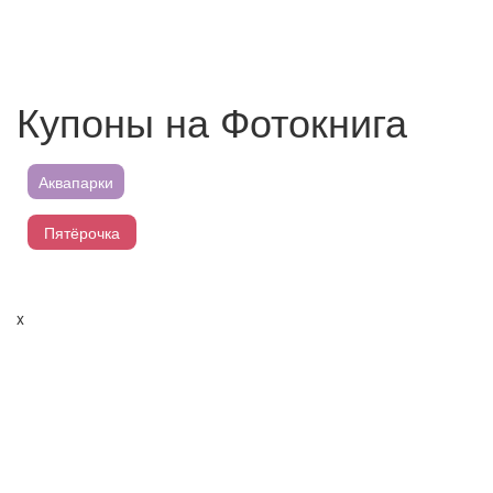
Купоны на Фотокнига
Аквапарки
Пятёрочка
Магнит
x
Перекресток
Лента