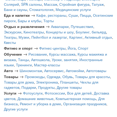
Солярий
,
SPA салоны
,
Массаж
,
Стройная фигура
,
Татуаж
,
Бани и сауны
,
Стоматология
,
Медицинские услуги
→
Еда и напитки
Кафе, рестораны
,
Суши
,
Пицца
,
Осетинские
пироги
,
Бары и клубы
,
Торты
→
Отдых и развлечения
Аквапарки
,
Путешествия
,
Экскурсии
,
Кинотеатры
,
Концерты и шоу
,
Боулинг, бильярд
,
Театры
,
Музеи
,
Пейнтбол и лазертаг
,
Картинг
,
Активный отдых
,
Квесты
→
Фитнес и спорт
Фитнес-центры
,
Йога
,
Спорт
→
Обучение
Рисование
,
Курсы массажа
,
Курсы макияжа и
визажа
,
Танцы
,
Автошкола
,
Уроки, занятия
,
Иностранные
языки
,
Тренинги
,
Мастер-классы
→
Авто
Шиномонтаж
,
Автосервис
,
Автомойки
,
Автотовары
→
Товары
Промокоды
,
Одежда, Обувь
,
Товары для красоты
,
Товары для дома
,
Электроника
,
Планшеты
,
Чехлы для
гаджетов
,
Подарки
,
Продукты
,
Другие товары
→
Услуги
Фотоуслуги
,
Фотосессии
,
Все для детей
,
Доставка
цветов
,
Домашние животные
,
Компьютерная помощь
,
Для
бизнеса
,
Ремонт и уборка в доме
,
Организация праздников
,
Другие услуги