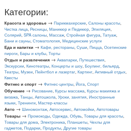
Категории:
→
Красота и здоровье
Парикмахерские
,
Салоны красоты
,
Чистка лица
,
Ресницы
,
Маникюр и Педикюр
,
Эпиляция
,
Солярий
,
SPA салоны
,
Массаж
,
Стройная фигура
,
Татуаж
,
Бани и сауны
,
Стоматология
,
Медицинские услуги
→
Еда и напитки
Кафе, рестораны
,
Суши
,
Пицца
,
Осетинские
пироги
,
Бары и клубы
,
Торты
→
Отдых и развлечения
Аквапарки
,
Путешествия
,
Экскурсии
,
Кинотеатры
,
Концерты и шоу
,
Боулинг, бильярд
,
Театры
,
Музеи
,
Пейнтбол и лазертаг
,
Картинг
,
Активный отдых
,
Квесты
→
Фитнес и спорт
Фитнес-центры
,
Йога
,
Спорт
→
Обучение
Рисование
,
Курсы массажа
,
Курсы макияжа и
визажа
,
Танцы
,
Автошкола
,
Уроки, занятия
,
Иностранные
языки
,
Тренинги
,
Мастер-классы
→
Авто
Шиномонтаж
,
Автосервис
,
Автомойки
,
Автотовары
→
Товары
Промокоды
,
Одежда, Обувь
,
Товары для красоты
,
Товары для дома
,
Электроника
,
Планшеты
,
Чехлы для
гаджетов
,
Подарки
,
Продукты
,
Другие товары