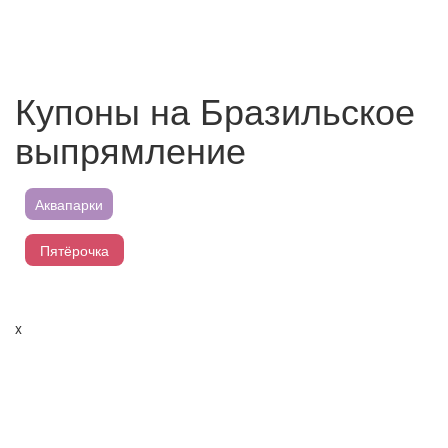
Купоны на Бразильское
выпрямление
Аквапарки
Пятёрочка
Магнит
x
Перекресток
Лента