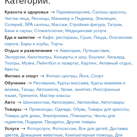
→
Красота и здоровье
Парикмахерские
,
Салоны красоты
,
Чистка лица
,
Ресницы
,
Маникюр и Педикюр
,
Эпиляция
,
Солярий
,
SPA салоны
,
Массаж
,
Стройная фигура
,
Татуаж
,
Бани и сауны
,
Стоматология
,
Медицинские услуги
→
Еда и напитки
Кафе, рестораны
,
Суши
,
Пицца
,
Осетинские
пироги
,
Бары и клубы
,
Торты
→
Отдых и развлечения
Аквапарки
,
Путешествия
,
Экскурсии
,
Кинотеатры
,
Концерты и шоу
,
Боулинг, бильярд
,
Театры
,
Музеи
,
Пейнтбол и лазертаг
,
Картинг
,
Активный отдых
,
Квесты
→
Фитнес и спорт
Фитнес-центры
,
Йога
,
Спорт
→
Обучение
Рисование
,
Курсы массажа
,
Курсы макияжа и
визажа
,
Танцы
,
Автошкола
,
Уроки, занятия
,
Иностранные
языки
,
Тренинги
,
Мастер-классы
→
Авто
Шиномонтаж
,
Автосервис
,
Автомойки
,
Автотовары
→
Товары
Промокоды
,
Одежда, Обувь
,
Товары для красоты
,
Товары для дома
,
Электроника
,
Планшеты
,
Чехлы для
гаджетов
,
Подарки
,
Продукты
,
Другие товары
→
Услуги
Фотоуслуги
,
Фотосессии
,
Все для детей
,
Доставка
цветов
,
Домашние животные
,
Компьютерная помощь
,
Для