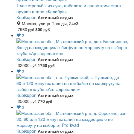
1 час стрельбы из лука, арбалета и пневматического
оружия в тире «Калибри»
Kupikupon
Активный отдых
Москва, улица Правды, 24с3
7960
300
руб
руб
2
Заезд на квадроцикле-бигфуте по маршруту на выбор от
клуба «Арт-адреналин»
Kupikupon
Активный отдых
32000
1750
руб
руб
2
60 и 120 минут катания на питбайке по маршруту на
выбор в клубе «Арт-адреналин»
Kupikupon
Активный отдых
25000
770
руб
руб
2
30, 60 или 120 минут катания на квадроцикле по
маршруту на выбор от Pro-kvad
Kupikupon
Активный отдых