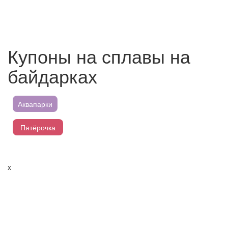
Купоны на сплавы на
байдарках
Аквапарки
Пятёрочка
Магнит
x
Перекресток
Лента