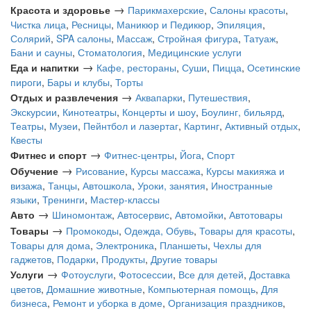
→
Красота и здоровье
Парикмахерские
,
Салоны красоты
,
Чистка лица
,
Ресницы
,
Маникюр и Педикюр
,
Эпиляция
,
Солярий
,
SPA салоны
,
Массаж
,
Стройная фигура
,
Татуаж
,
Бани и сауны
,
Стоматология
,
Медицинские услуги
→
Еда и напитки
Кафе, рестораны
,
Суши
,
Пицца
,
Осетинские
пироги
,
Бары и клубы
,
Торты
→
Отдых и развлечения
Аквапарки
,
Путешествия
,
Экскурсии
,
Кинотеатры
,
Концерты и шоу
,
Боулинг, бильярд
,
Театры
,
Музеи
,
Пейнтбол и лазертаг
,
Картинг
,
Активный отдых
,
Квесты
→
Фитнес и спорт
Фитнес-центры
,
Йога
,
Спорт
→
Обучение
Рисование
,
Курсы массажа
,
Курсы макияжа и
визажа
,
Танцы
,
Автошкола
,
Уроки, занятия
,
Иностранные
языки
,
Тренинги
,
Мастер-классы
→
Авто
Шиномонтаж
,
Автосервис
,
Автомойки
,
Автотовары
→
Товары
Промокоды
,
Одежда, Обувь
,
Товары для красоты
,
Товары для дома
,
Электроника
,
Планшеты
,
Чехлы для
гаджетов
,
Подарки
,
Продукты
,
Другие товары
→
Услуги
Фотоуслуги
,
Фотосессии
,
Все для детей
,
Доставка
цветов
,
Домашние животные
,
Компьютерная помощь
,
Для
бизнеса
,
Ремонт и уборка в доме
,
Организация праздников
,