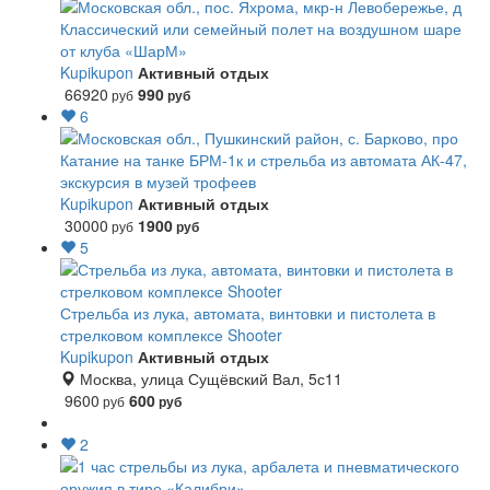
Классический или семейный полет на воздушном шаре
от клуба «ШарМ»
Kupikupon
Активный отдых
66920
990
руб
руб
6
Катание на танке БРМ-1к и стрельба из автомата АК-47,
экскурсия в музей трофеев
Kupikupon
Активный отдых
30000
1900
руб
руб
5
Стрельба из лука, автомата, винтовки и пистолета в
стрелковом комплексе Shooter
Kupikupon
Активный отдых
Москва, улица Сущёвский Вал, 5с11
9600
600
руб
руб
2