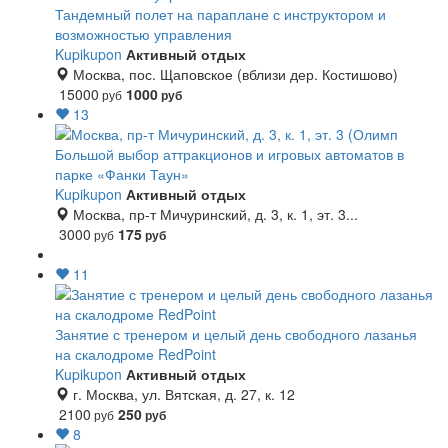
Тандемный полет на параплане с инструктором и
возможностью управления
Kupikupon
Активный отдых
Москва, пос. Щаповское (вблизи дер. Костишово)
15000
1000
руб
руб
13
Большой выбор аттракционов и игровых автоматов в
парке «Фанки Таун»
Kupikupon
Активный отдых
Москва, пр-т Мичуринский, д. 3, к. 1, эт. 3...
3000
175
руб
руб
11
Занятие с тренером и целый день свободного лазанья
на скалодроме RedPoint
Kupikupon
Активный отдых
г. Москва, ул. Вятская, д. 27, к. 12
2100
250
руб
руб
8