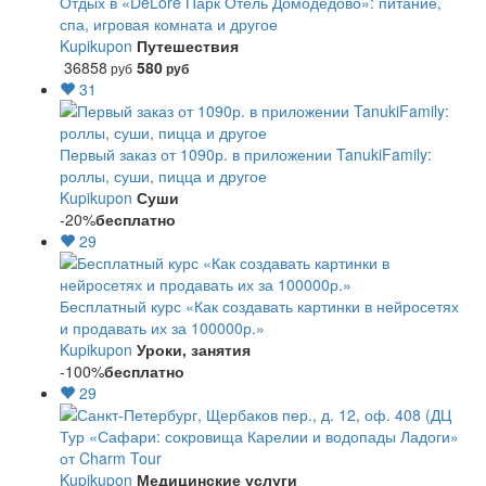
Отдых в «DeLore Парк Отель Домодедово»: питание,
спа, игровая комната и другое
Kupikupon
Путешествия
36858
580
руб
руб
31
Первый заказ от 1090р. в приложении TanukiFamily:
роллы, суши, пицца и другое
Kupikupon
Суши
-20%
бесплатно
29
Бесплатный курс «Как создавать картинки в нейросетях
и продавать их за 100000р.»
Kupikupon
Уроки, занятия
-100%
бесплатно
29
Тур «Сафари: сокровища Карелии и водопады Ладоги»
от Charm Tour
Kupikupon
Медицинские услуги