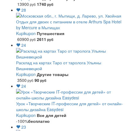
13900
1740
руб
руб
28
Отдых для двоих с питанием в отеле Arthurs Spa Hotel
by Mercure в Мытищах
Kupikupon
Путешествия
60900
2611
руб
руб
24
Расклад на картах Таро от таролога Ульяны
Вишневецкой
Kupikupon
Другие товары
3500
90
руб
руб
24
Урок «Творческие IT-профессии для детей» от онлайн-
школы дизайна Easydesi
Kupikupon
Все для детей
-100%
бесплатно
23