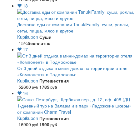
18
Доставка еды от компании TanukiFamily: суши, роллы,
сеты, пицца, мясо и другое
Kupikupon
Суши
-15%
бесплатно
17
От 3 дней отдыха в мини-домах на территории отеля
«Компонент» в Подмосковье
Kupikupon
Путешествия
52600
1785
руб
руб
16
1-дневный тур на Валаам и в парк «Ладожские шхеры»
от компании Charm Travel
Kupikupon
Путешествия
16900
1990
руб
руб