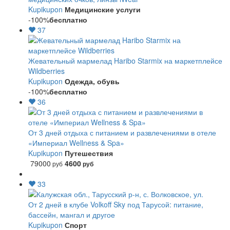
Kupikupon
Медицинские услуги
-100%
бесплатно
37
Жевательный мармелад Haribo Starmix на маркетплейсе
Wildberries
Kupikupon
Одежда, обувь
-100%
бесплатно
36
От 3 дней отдыха с питанием и развлечениями в отеле
«Империал Wellness & Spa»
Kupikupon
Путешествия
79000
4600
руб
руб
33
От 2 дней в клубе Volkoff Sky под Тарусой: питание,
бассейн, мангал и другое
Kupikupon
Спорт