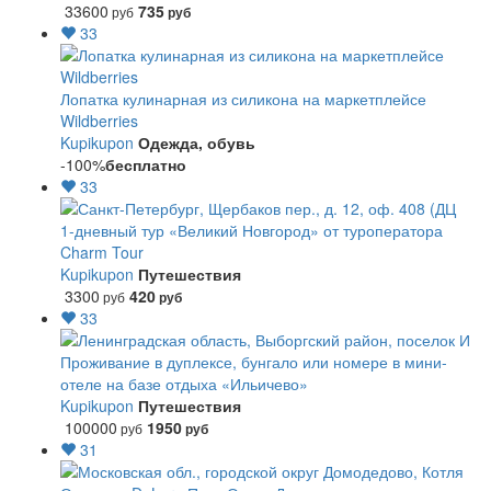
33600
735
руб
руб
33
Лопатка кулинарная из силикона на маркетплейсе
Wildberries
Kupikupon
Одежда, обувь
-100%
бесплатно
33
1-дневный тур «Великий Новгород» от туроператора
Charm Tour
Kupikupon
Путешествия
3300
420
руб
руб
33
Проживание в дуплексе, бунгало или номере в мини-
отеле на базе отдыха «Ильичево»
Kupikupon
Путешествия
100000
1950
руб
руб
31