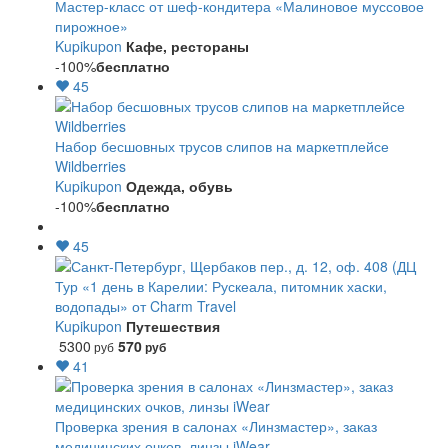
Мастер-класс от шеф-кондитера «Малиновое муссовое
пирожное»
Kupikupon
Кафе, рестораны
-100%
бесплатно
45
Набор бесшовных трусов слипов на маркетплейсе
Wildberries
Kupikupon
Одежда, обувь
-100%
бесплатно
45
Тур «1 день в Карелии: Рускеала, питомник хаски,
водопады» от Charm Travel
Kupikupon
Путешествия
5300
570
руб
руб
41
Проверка зрения в салонах «Линзмастер», заказ
медицинских очков, линзы iWear