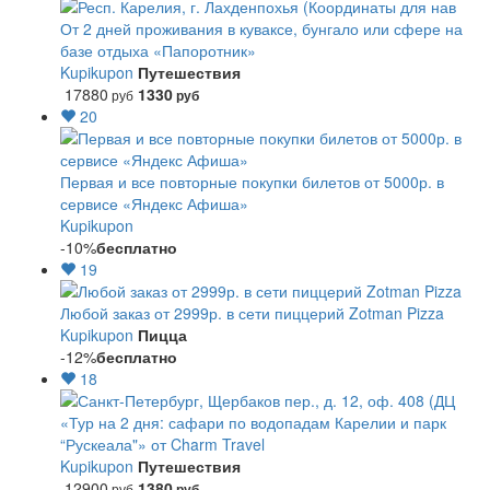
От 2 дней проживания в куваксе, бунгало или сфере на
базе отдыха «Папоротник»
Kupikupon
Путешествия
17880
1330
руб
руб
20
Первая и все повторные покупки билетов от 5000р. в
сервисе «Яндекс Афиша»
Kupikupon
-10%
бесплатно
19
Любой заказ от 2999р. в сети пиццерий Zotman Pizza
Kupikupon
Пицца
-12%
бесплатно
18
«Тур на 2 дня: сафари по водопадам Карелии и парк
“Рускеала"» от Charm Travel
Kupikupon
Путешествия
12900
1380
руб
руб