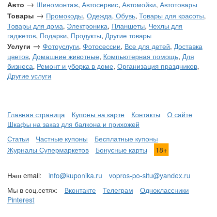
→
Авто
Шиномонтаж
,
Автосервис
,
Автомойки
,
Автотовары
→
Товары
Промокоды
,
Одежда, Обувь
,
Товары для красоты
,
Товары для дома
,
Электроника
,
Планшеты
,
Чехлы для
гаджетов
,
Подарки
,
Продукты
,
Другие товары
→
Услуги
Фотоуслуги
,
Фотосессии
,
Все для детей
,
Доставка
цветов
,
Домашние животные
,
Компьютерная помощь
,
Для
бизнеса
,
Ремонт и уборка в доме
,
Организация праздников
,
Другие услуги
Главная страница
Купоны на карте
Контакты
О сайте
Шкафы на заказ для балкона и прихожей
Статьи
Частные купоны
Бесплатные купоны
Журналы Супермаркетов
Бонусные карты
18+
Наш email:
info@kuponika.ru
vopros-po-situ@yandex.ru
Мы в соц.сетях:
Вконтакте
Телеграм
Одноклассники
Pinterest