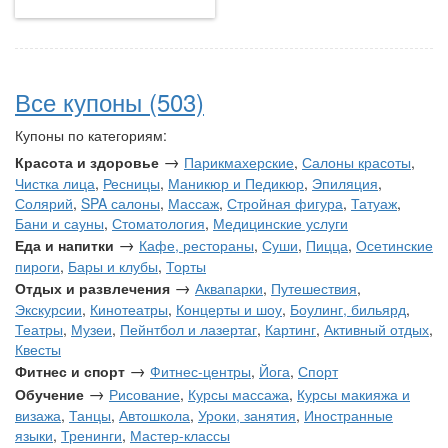
Все купоны (503)
Купоны по категориям:
→
Красота и здоровье
Парикмахерские
,
Салоны красоты
,
Чистка лица
,
Ресницы
,
Маникюр и Педикюр
,
Эпиляция
,
Солярий
,
SPA салоны
,
Массаж
,
Стройная фигура
,
Татуаж
,
Бани и сауны
,
Стоматология
,
Медицинские услуги
→
Еда и напитки
Кафе, рестораны
,
Суши
,
Пицца
,
Осетинские
пироги
,
Бары и клубы
,
Торты
→
Отдых и развлечения
Аквапарки
,
Путешествия
,
Экскурсии
,
Кинотеатры
,
Концерты и шоу
,
Боулинг, бильярд
,
Театры
,
Музеи
,
Пейнтбол и лазертаг
,
Картинг
,
Активный отдых
,
Квесты
→
Фитнес и спорт
Фитнес-центры
,
Йога
,
Спорт
→
Обучение
Рисование
,
Курсы массажа
,
Курсы макияжа и
визажа
,
Танцы
,
Автошкола
,
Уроки, занятия
,
Иностранные
языки
,
Тренинги
,
Мастер-классы