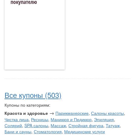
покупателю
Все купоны (503)
Купоны по категориям:
→
Красота и здоровье
Парикмахерские
,
Салоны красоты
,
Чистка лица
,
Ресницы
,
Маникюр и Педикюр
,
Эпиляция
,
Солярий
,
SPA салоны
,
Массаж
,
Стройная фигура
,
Татуаж
,
Бани и сауны
,
Стоматология
,
Медицинские услуги