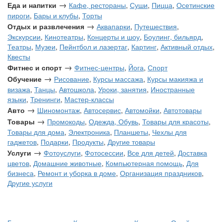
→
Еда и напитки
Кафе, рестораны
,
Суши
,
Пицца
,
Осетинские
пироги
,
Бары и клубы
,
Торты
→
Отдых и развлечения
Аквапарки
,
Путешествия
,
Экскурсии
,
Кинотеатры
,
Концерты и шоу
,
Боулинг, бильярд
,
Театры
,
Музеи
,
Пейнтбол и лазертаг
,
Картинг
,
Активный отдых
,
Квесты
→
Фитнес и спорт
Фитнес-центры
,
Йога
,
Спорт
→
Обучение
Рисование
,
Курсы массажа
,
Курсы макияжа и
визажа
,
Танцы
,
Автошкола
,
Уроки, занятия
,
Иностранные
языки
,
Тренинги
,
Мастер-классы
→
Авто
Шиномонтаж
,
Автосервис
,
Автомойки
,
Автотовары
→
Товары
Промокоды
,
Одежда, Обувь
,
Товары для красоты
,
Товары для дома
,
Электроника
,
Планшеты
,
Чехлы для
гаджетов
,
Подарки
,
Продукты
,
Другие товары
→
Услуги
Фотоуслуги
,
Фотосессии
,
Все для детей
,
Доставка
цветов
,
Домашние животные
,
Компьютерная помощь
,
Для
бизнеса
,
Ремонт и уборка в доме
,
Организация праздников
,
Другие услуги