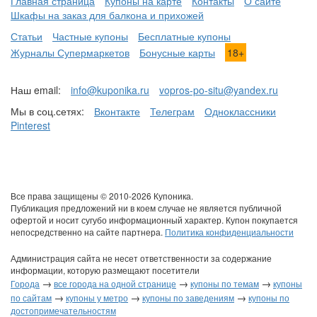
Главная страница
Купоны на карте
Контакты
О сайте
Шкафы на заказ для балкона и прихожей
Статьи
Частные купоны
Бесплатные купоны
Журналы Супермаркетов
Бонусные карты
18+
Наш email:
info@kuponika.ru
vopros-po-situ@yandex.ru
Мы в соц.сетях:
Вконтакте
Телеграм
Одноклассники
Pinterest
Все права защищены © 2010-2026 Купоника.
Публикация предложений ни в коем случае не является публичной
офертой и носит сугубо информационный характер. Купон покупается
непосредственно на сайте партнера.
Политика конфиденциальности
Администрация сайта не несет ответственности за содержание
информации, которую размещают посетители
→
→
→
Города
все города на одной странице
купоны по темам
купоны
→
→
→
по сайтам
купоны у метро
купоны по заведениям
купоны по
достопримечательностям