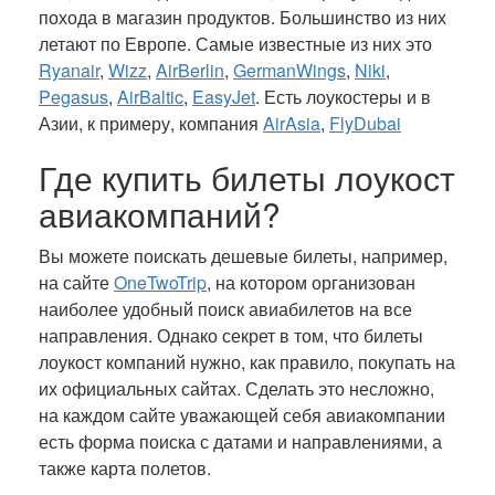
похода в магазин продуктов. Большинство из них
летают по Европе. Самые известные из них это
Ryanair
,
Wizz
,
AirBerlin
,
GermanWings
,
Niki
,
Pegasus
,
AirBaltic
,
EasyJet
. Есть лоукостеры и в
Азии, к примеру, компания
AirAsia
,
FlyDubai
Где купить билеты лоукост
авиакомпаний?
Вы можете поискать дешевые билеты, например,
на сайте
OneTwoTrip
, на котором организован
наиболее удобный поиск авиабилетов на все
направления. Однако секрет в том, что билеты
лоукост компаний нужно, как правило, покупать на
их официальных сайтах. Сделать это несложно,
на каждом сайте уважающей себя авиакомпании
есть форма поиска с датами и направлениями, а
также карта полетов.